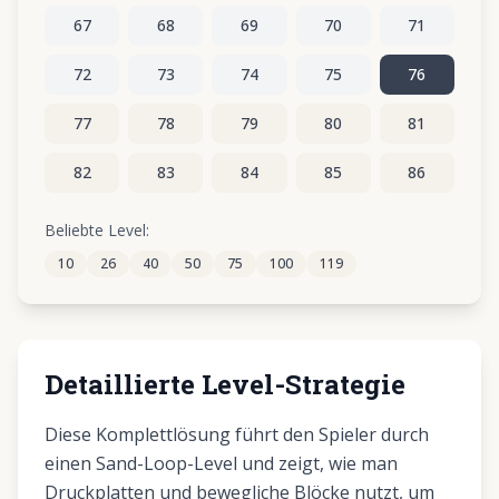
67
68
69
70
71
72
73
74
75
76
77
78
79
80
81
82
83
84
85
86
87
88
89
90
91
Beliebte Level:
10
26
40
50
75
100
119
92
93
94
95
96
Detaillierte Level-Strategie
Diese Komplettlösung führt den Spieler durch
einen Sand-Loop-Level und zeigt, wie man
Druckplatten und bewegliche Blöcke nutzt, um