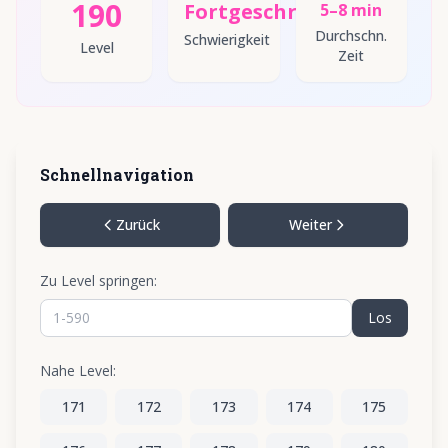
190
Fortgeschritten
5–8 min
Durchschn.
Schwierigkeit
Level
Zeit
Schnellnavigation
Zurück
Weiter
Zu Level springen:
Los
Nahe Level:
171
172
173
174
175