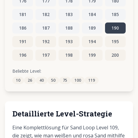
176
177
178
179
180
181
182
183
184
185
186
187
188
189
190
191
192
193
194
195
196
197
198
199
200
201
202
203
204
205
Beliebte Level:
10
26
40
50
75
100
119
206
207
208
209
210
Detaillierte Level-Strategie
Eine Komplettlösung für Sand Loop Level 109,
die zeigt, wie man weißen und rosa Sand mithilfe