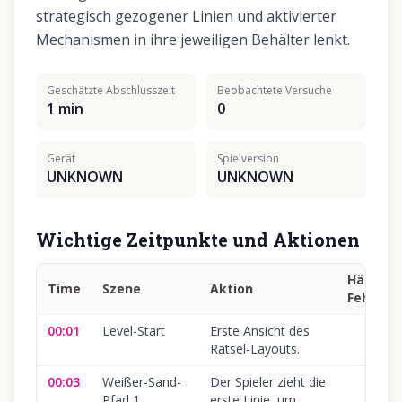
strategisch gezogener Linien und aktivierter
Mechanismen in ihre jeweiligen Behälter lenkt.
Geschätzte Abschlusszeit
Beobachtete Versuche
1 min
0
Gerät
Spielversion
UNKNOWN
UNKNOWN
Wichtige Zeitpunkte und Aktionen
Häufige
Time
Szene
Aktion
Fehler
00:01
Level-Start
Erste Ansicht des
Rätsel-Layouts.
00:03
Weißer-Sand-
Der Spieler zieht die
Pfad 1
erste Linie, um