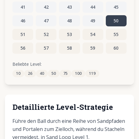
41
42
43
44
45
46
47
48
49
50
51
52
53
54
55
56
57
58
59
60
61
62
63
64
65
Beliebte Level:
10
26
40
50
75
100
119
66
67
68
69
70
Detaillierte Level-Strategie
Führe den Ball durch eine Reihe von Sandpfaden
und Portalen zum Zielloch, während du Stacheln
vermeidest, in Sand Loop Level 1.