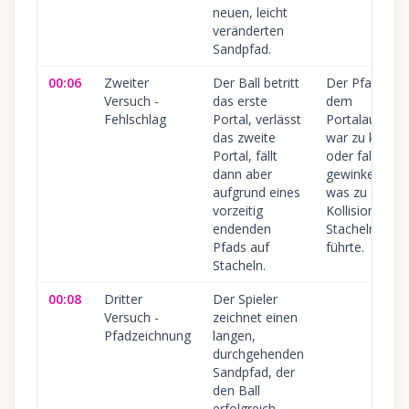
neuen, leicht
veränderten
Sandpfad.
00:06
Zweiter
Der Ball betritt
Der Pfad nac
Versuch -
das erste
dem
Fehlschlag
Portal, verlässt
Portalausgan
das zweite
war zu kurz
Portal, fällt
oder falsch
dann aber
gewinkelt,
aufgrund eines
was zu einer
vorzeitig
Kollision mit
endenden
Stacheln
Pfads auf
führte.
Stacheln.
00:08
Dritter
Der Spieler
Versuch -
zeichnet einen
Pfadzeichnung
langen,
durchgehenden
Sandpfad, der
den Ball
erfolgreich