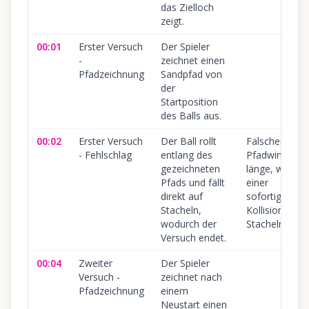
das Zielloch
zeigt.
00:01
Erster Versuch
Der Spieler
-
zeichnet einen
Pfadzeichnung
Sandpfad von
der
Startposition
des Balls aus.
00:02
Erster Versuch
Der Ball rollt
Falscher
- Fehlschlag
entlang des
Pfadwinkel/-
gezeichneten
länge, was zu
Pfads und fällt
einer
direkt auf
sofortigen
Stacheln,
Kollision mit
wodurch der
Stacheln führt
Versuch endet.
00:04
Zweiter
Der Spieler
Versuch -
zeichnet nach
Pfadzeichnung
einem
Neustart einen