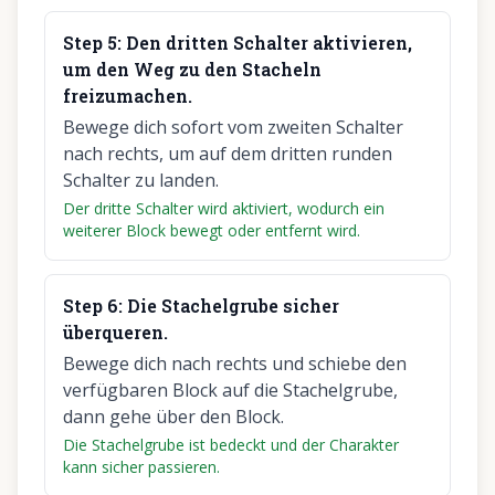
Step
5
:
Den dritten Schalter aktivieren,
um den Weg zu den Stacheln
freizumachen.
Bewege dich sofort vom zweiten Schalter
nach rechts, um auf dem dritten runden
Schalter zu landen.
Der dritte Schalter wird aktiviert, wodurch ein
weiterer Block bewegt oder entfernt wird.
Step
6
:
Die Stachelgrube sicher
überqueren.
Bewege dich nach rechts und schiebe den
verfügbaren Block auf die Stachelgrube,
dann gehe über den Block.
Die Stachelgrube ist bedeckt und der Charakter
kann sicher passieren.