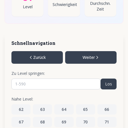
Durchschn.
Schwierigkeit
Level
Zeit
Schnellnavigation
Zurück
Weiter
Zu Level springen:
Los
Nahe Level:
62
63
64
65
66
67
68
69
70
71