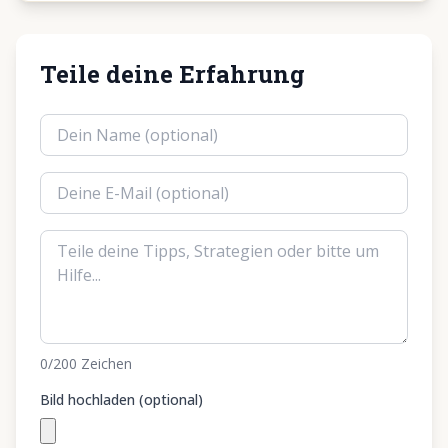
Teile deine Erfahrung
0
/200
Zeichen
Bild hochladen (optional)