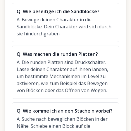
Q:
Wie beseitige ich die Sandblöcke?
A:
Bewege deinen Charakter in die
Sandblöcke. Dein Charakter wird sich durch
sie hindurchgraben.
Q:
Was machen die runden Platten?
A:
Die runden Platten sind Druckschalter.
Lasse deinen Charakter auf ihnen landen,
um bestimmte Mechanismen im Level zu
aktivieren, wie zum Beispiel das Bewegen
von Blöcken oder das Öffnen von Wegen.
Q:
Wie komme ich an den Stacheln vorbei?
A:
Suche nach beweglichen Blöcken in der
Nähe. Schiebe einen Block auf die