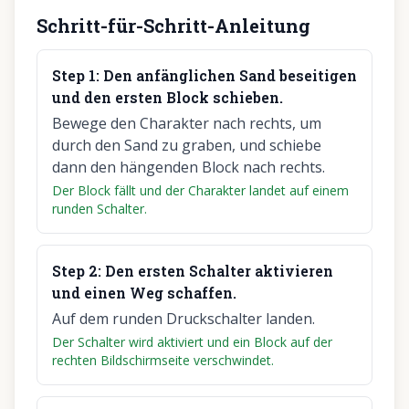
Schritt-für-Schritt-Anleitung
Step
1
:
Den anfänglichen Sand beseitigen
und den ersten Block schieben.
Bewege den Charakter nach rechts, um
durch den Sand zu graben, und schiebe
dann den hängenden Block nach rechts.
Der Block fällt und der Charakter landet auf einem
runden Schalter.
Step
2
:
Den ersten Schalter aktivieren
und einen Weg schaffen.
Auf dem runden Druckschalter landen.
Der Schalter wird aktiviert und ein Block auf der
rechten Bildschirmseite verschwindet.