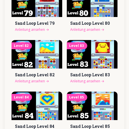
Sand Loop Level
79
Sand Loop Level
80
Anleitung ansehen
→
Anleitung ansehen
→
Level
82
Level
83
Sand Loop Level
82
Sand Loop Level
83
Anleitung ansehen
→
Anleitung ansehen
→
Level
84
Level
85
Sand Loop Level
84
Sand Loop Level
85