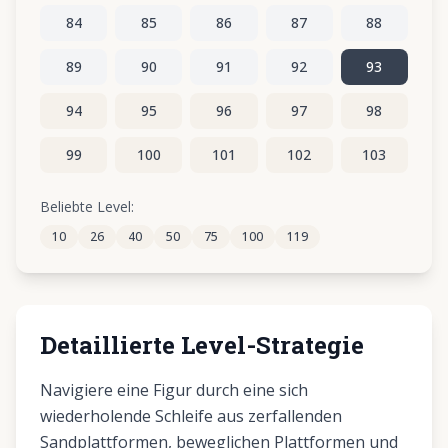
84
85
86
87
88
89
90
91
92
93
94
95
96
97
98
99
100
101
102
103
104
105
106
107
108
Beliebte Level:
10
26
40
50
75
100
119
109
110
111
112
113
Detaillierte Level-Strategie
Navigiere eine Figur durch eine sich
wiederholende Schleife aus zerfallenden
Sandplattformen, beweglichen Plattformen und