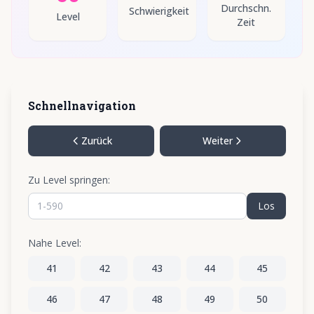
Durchschn.
Schwierigkeit
Level
Zeit
Schnellnavigation
Zurück
Weiter
Zu Level springen:
Los
Nahe Level:
41
42
43
44
45
46
47
48
49
50