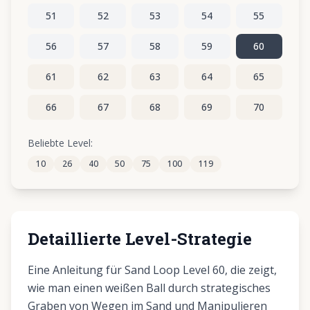
51
52
53
54
55
56
57
58
59
60
61
62
63
64
65
66
67
68
69
70
71
72
73
74
75
Beliebte Level:
10
26
40
50
75
100
119
76
77
78
79
80
Detaillierte Level-Strategie
Eine Anleitung für Sand Loop Level 60, die zeigt,
wie man einen weißen Ball durch strategisches
Graben von Wegen im Sand und Manipulieren