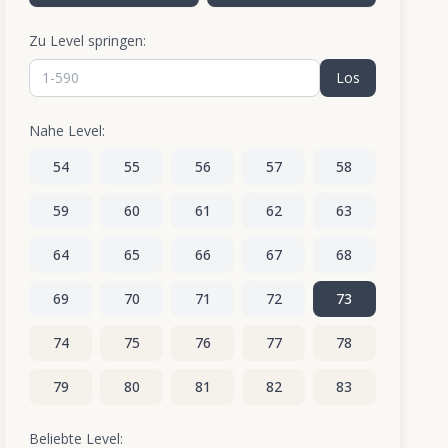
Zu Level springen:
Los
Nahe Level:
54
55
56
57
58
59
60
61
62
63
64
65
66
67
68
69
70
71
72
73
74
75
76
77
78
79
80
81
82
83
84
85
86
87
88
Beliebte Level: