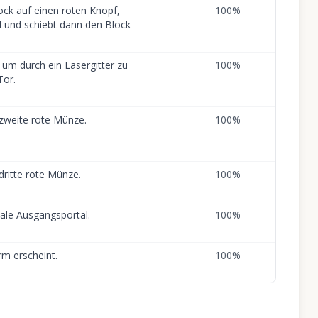
lock auf einen roten Knopf,
100
%
al und schiebt dann den Block
 um durch ein Lasergitter zu
100
%
Tor.
zweite rote Münze.
100
%
dritte rote Münze.
100
%
nale Ausgangsportal.
100
%
rm erscheint.
100
%