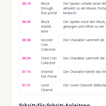
00:19
Block
Der Spieler schiebt einen B
through
aktiviert so ein blaues Port
first portal
hindurch.
00:30
Block
Der Spieler nutzt den Block,
shields
gelangen und öffnet so ein 
laser
00:36
Second
Der Charakter sammelt die 
Coin
Collected
00:54
Third Coin
Der Charakter sammelt die 
Collected
01:14
Entered
Der Charakter betritt das fi
Exit Portal
01:21
Level
Der 'Level Cleared!'-Bildschi
Cleared
Schritt-für-Schritt-Anleitung