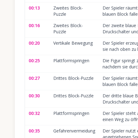
00:13
Zweites Block-
Der Spieler räum
Puzzle
blauen Block falle
00:16
Zweites Block-
Der zweite blaue 
Puzzle
Druckschalter und 
00:20
Vertikale Bewegung
Der Spieler erzeu
sie nach oben zu
00:25
Plattformspringen
Die Figur springt
nachdem sie dur
00:27
Drittes Block-Puzzle
Der Spieler räumt
blauen Block falle
00:30
Drittes Block-Puzzle
Der dritte blaue B
Druckschalter und 
00:32
Plattformspringen
Der Spieler steht
einen Weg zu öff
00:35
Gefahrenvermeidung
Der Spieler nutzt 
angetriebenen Sp