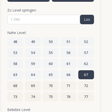
Zu Level springen:
Los
Nahe Level:
48
49
50
51
52
53
54
55
56
57
58
59
60
61
62
63
64
65
66
67
68
69
70
71
72
73
74
75
76
77
78
79
80
81
82
Beliebte Level: