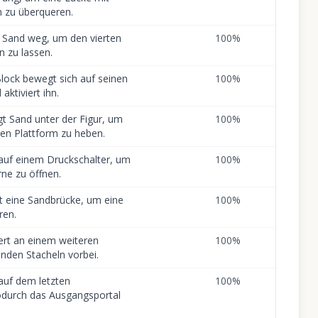
n zu überqueren.
t Sand weg, um den vierten
100
%
n zu lassen.
Block bewegt sich auf seinen
100
%
aktiviert ihn.
gt Sand unter der Figur, um
100
%
ren Plattform zu heben.
 auf einem Druckschalter, um
100
%
ne zu öffnen.
llt eine Sandbrücke, um eine
100
%
ren.
iert an einem weiteren
100
%
enden Stacheln vorbei.
 auf dem letzten
100
%
odurch das Ausgangsportal