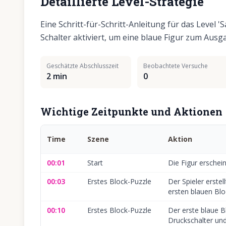
Detaillierte Level-Strategie
Eine Schritt-für-Schritt-Anleitung für das Level 
Schalter aktiviert, um eine blaue Figur zum Ausg
Geschätzte Abschlusszeit
Beobachtete Versuche
2 min
0
Wichtige Zeitpunkte und Aktionen
Time
Szene
Aktion
00:01
Start
Die Figur erschei
00:03
Erstes Block-Puzzle
Der Spieler erste
ersten blauen Blo
00:10
Erstes Block-Puzzle
Der erste blaue Bl
Druckschalter und 