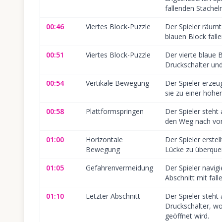
fallenden Stachel
00:46
Viertes Block-Puzzle
Der Spieler räum
blauen Block falle
00:51
Viertes Block-Puzzle
Der vierte blaue 
Druckschalter und 
00:54
Vertikale Bewegung
Der Spieler erzeu
sie zu einer höhe
00:58
Plattformspringen
Der Spieler steht
den Weg nach vor
01:00
Horizontale
Der Spieler erste
Bewegung
Lücke zu überque
01:05
Gefahrenvermeidung
Der Spieler navig
Abschnitt mit fall
01:10
Letzter Abschnitt
Der Spieler steht
Druckschalter, w
geöffnet wird.