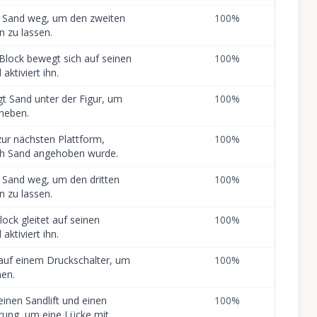
t Sand weg, um den zweiten
100
%
n zu lassen.
Block bewegt sich auf seinen
100
%
aktiviert ihn.
gt Sand unter der Figur, um
100
%
 heben.
 zur nächsten Plattform,
100
%
ch Sand angehoben wurde.
 Sand weg, um den dritten
100
%
n zu lassen.
lock gleitet auf seinen
100
%
aktiviert ihn.
 auf einem Druckschalter, um
100
%
nen.
einen Sandlift und einen
100
%
rung, um eine Lücke mit