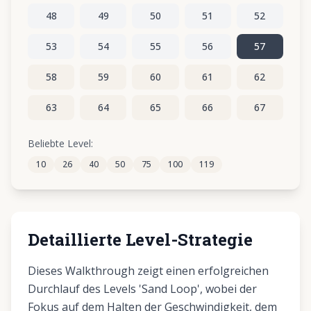
48
49
50
51
52
53
54
55
56
57
58
59
60
61
62
63
64
65
66
67
68
69
70
71
72
Beliebte Level:
10
26
40
50
75
100
119
73
74
75
76
77
Detaillierte Level-Strategie
Dieses Walkthrough zeigt einen erfolgreichen
Durchlauf des Levels 'Sand Loop', wobei der
Fokus auf dem Halten der Geschwindigkeit, dem