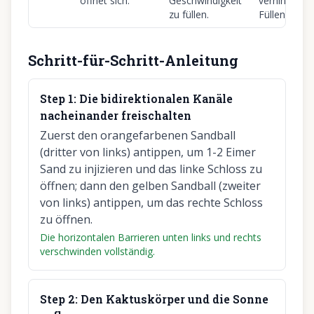
öffnet sich.
Geschwindigkeit
verhindert d
zu füllen.
Füllen des T
Schritt-für-Schritt-Anleitung
Step
1
:
Die bidirektionalen Kanäle
nacheinander freischalten
Zuerst den orangefarbenen Sandball
(dritter von links) antippen, um 1-2 Eimer
Sand zu injizieren und das linke Schloss zu
öffnen; dann den gelben Sandball (zweiter
von links) antippen, um das rechte Schloss
zu öffnen.
Die horizontalen Barrieren unten links und rechts
verschwinden vollständig.
Step
2
:
Den Kaktuskörper und die Sonne