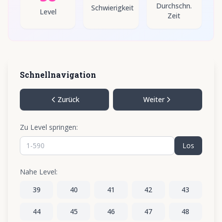
Durchschn.
Schwierigkeit
Level
Zeit
Schnellnavigation
Zurück
Weiter
Zu Level springen:
Los
Nahe Level:
39
40
41
42
43
44
45
46
47
48