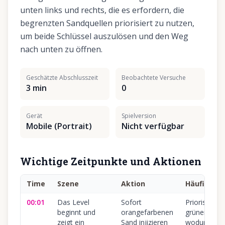
unten links und rechts, die es erfordern, die
begrenzten Sandquellen priorisiert zu nutzen,
um beide Schlüssel auszulösen und den Weg
nach unten zu öffnen.
Geschätzte Abschlusszeit
Beobachtete Versuche
3 min
0
Gerät
Spielversion
Mobile (Portrait)
Nicht verfügbar
Wichtige Zeitpunkte und Aktionen
Time
Szene
Aktion
Häufiger F
00:01
Das Level
Sofort
Priorisierun
beginnt und
orangefarbenen
grünen Füll
zeigt ein
Sand injizieren
wodurch sic