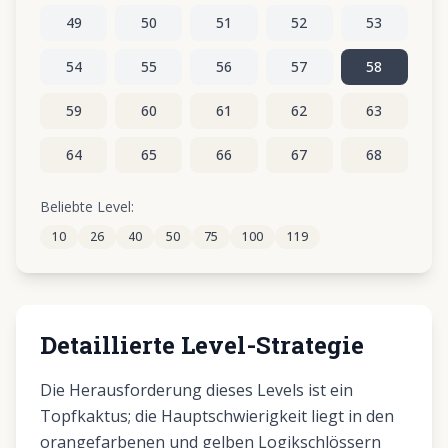
49
50
51
52
53
54
55
56
57
58
59
60
61
62
63
64
65
66
67
68
69
70
71
72
73
Beliebte Level:
10
26
40
50
75
100
119
74
75
76
77
78
Detaillierte Level-Strategie
Die Herausforderung dieses Levels ist ein
Topfkaktus; die Hauptschwierigkeit liegt in den
orangefarbenen und gelben Logikschlössern