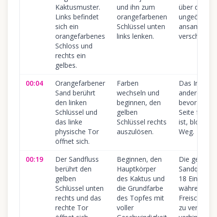
Kaktusmuster.
und ihn zum
über dem
Links befindet
orangefarbenen
ungeöffnete
sich ein
Schlüssel unten
ansammelt 
orangefarbenes
links lenken.
verschwende
Schloss und
rechts ein
gelbes.
00:04
Orangefarbener
Farben
Das Injizier
Sand berührt
wechseln und
anderer Far
den linken
beginnen, den
bevor die li
Schlüssel und
gelben
Seite freige
das linke
Schlüssel rechts
ist, blockier
physische Tor
auszulösen.
Weg.
öffnet sich.
00:19
Der Sandfluss
Beginnen, den
Die gelbe
berührt den
Hauptkörper
Sandquelle 
gelben
des Kaktus und
18 Einheiten;
Schlüssel unten
die Grundfarbe
während de
rechts und das
des Topfes mit
Freischaltp
rechte Tor
voller
zu verschw