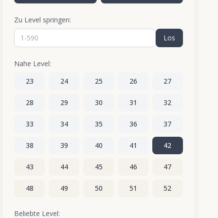
Zu Level springen:
Los
Nahe Level:
23
24
25
26
27
28
29
30
31
32
33
34
35
36
37
38
39
40
41
42
43
44
45
46
47
48
49
50
51
52
53
54
55
56
57
Beliebte Level: