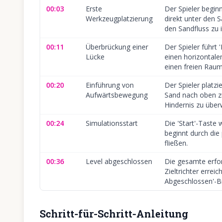
00:03
Erste
Der Spieler begin
Werkzeugplatzierung
direkt unter den 
den Sandfluss zu in
00:11
Überbrückung einer
Der Spieler führt
Lücke
einen horizontale
einen freien Raum
00:20
Einführung von
Der Spieler platzi
Aufwärtsbewegung
Sand nach oben zu
Hindernis zu über
00:24
Simulationsstart
Die 'Start'-Taste
beginnt durch die
fließen.
00:36
Level abgeschlossen
Die gesamte erfo
Zieltrichter erreic
Abgeschlossen'-Bi
Schritt-für-Schritt-Anleitung