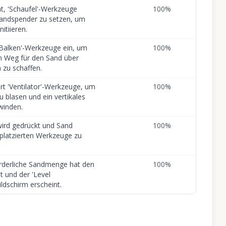
nt, 'Schaufel'-Werkzeuge
100
%
Sandspender zu setzen, um
itiieren.
 'Balken'-Werkzeuge ein, um
100
%
n Weg für den Sand über
 zu schaffen.
ert 'Ventilator'-Werkzeuge, um
100
%
 blasen und ein vertikales
winden.
 wird gedrückt und Sand
100
%
 platzierten Werkzeuge zu
rderliche Sandmenge hat den
100
%
ht und der 'Level
ldschirm erscheint.