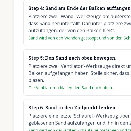
Step
4
:
Sand am Ende der Balken auffangen
Platziere zwei 'Wand'-Werkzeuge am äußersten
dass Sand herunterfällt. Darunter platziere z
aufzufangen, der von den Balken fließt.
Sand wird von den Wänden gestoppt und von den Sch
Step
5
:
Den Sand nach oben bewegen.
Platziere zwei 'Ventilator'-Werkzeuge direkt u
Balken aufgefangen haben. Stelle sicher, dass 
blasen.
Die Ventilatoren blasen den Sand nach oben.
Step
6
:
Sand in den Zielpunkt lenken.
Platziere eine letzte 'Schaufel'-Werkzeug über
geblasenen Sand aufzufangen und ihn in den Zie
Sand wird von der letzten Schaufel aufgefangen und fäll