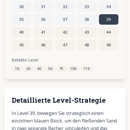
30
31
32
33
34
35
36
37
38
39
40
41
42
43
44
45
46
47
48
49
50
51
52
53
54
Beliebte Level:
10
26
40
50
75
100
119
55
56
57
58
59
Detaillierte Level-Strategie
In Level 39, bewegen Sie strategisch einen
einzelnen blauen Block, um den fließenden Sand
in zwei separate Becher umzuleiten und das