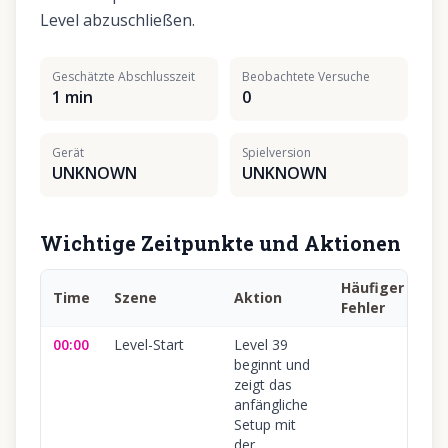
Level abzuschließen.
Geschätzte Abschlusszeit
Beobachtete Versuche
1 min
0
Gerät
Spielversion
UNKNOWN
UNKNOWN
Wichtige Zeitpunkte und Aktionen
Häufiger
Time
Szene
Aktion
Si
Fehler
00:00
Level-Start
Level 39
10
beginnt und
zeigt das
anfängliche
Setup mit
der