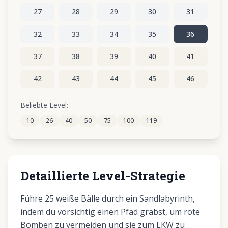
27
28
29
30
31
32
33
34
35
36
37
38
39
40
41
42
43
44
45
46
47
48
49
50
51
Beliebte Level:
10
26
40
50
75
100
119
52
53
54
55
56
Detaillierte Level-Strategie
Führe 25 weiße Bälle durch ein Sandlabyrinth,
indem du vorsichtig einen Pfad gräbst, um rote
Bomben zu vermeiden und sie zum LKW zu