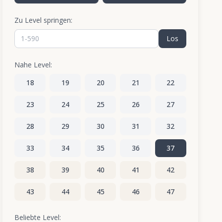
Zu Level springen:
Los
Nahe Level:
18
19
20
21
22
23
24
25
26
27
28
29
30
31
32
33
34
35
36
37
38
39
40
41
42
43
44
45
46
47
48
49
50
51
52
Beliebte Level: