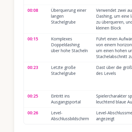
00:08
Überquerung einer
Verwendet zwei au
langen
Dashing, um eine 
Stachelgrube
zu überqueren, un
kleinen Block
00:15
Komplexes
Führt einen Aufwä
Doppeldashing
von einem horizon
über hohe Stacheln
um einen hohen u
Stachelabschnitt 
00:23
Letzte große
Dast über die größ
Stachelgrube
des Levels
00:25
Eintritt ins
Spielercharakter sp
Ausgangsportal
leuchtend blaue A
00:26
Level-
Level-Abschlussme
Abschlussbildschirm
angezeigt