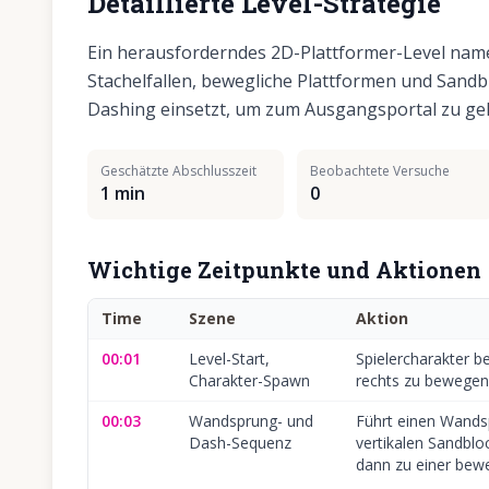
Detaillierte Level-Strategie
Ein herausforderndes 2D-Plattformer-Level name
Stachelfallen, bewegliche Plattformen und Sandb
Dashing einsetzt, um zum Ausgangsportal zu ge
Geschätzte Abschlusszeit
Beobachtete Versuche
1 min
0
Wichtige Zeitpunkte und Aktionen
Time
Szene
Aktion
00:01
Level-Start,
Spielercharakter b
Charakter-Spawn
rechts zu bewegen
00:03
Wandsprung- und
Führt einen Wand
Dash-Sequenz
vertikalen Sandblo
dann zu einer bewe