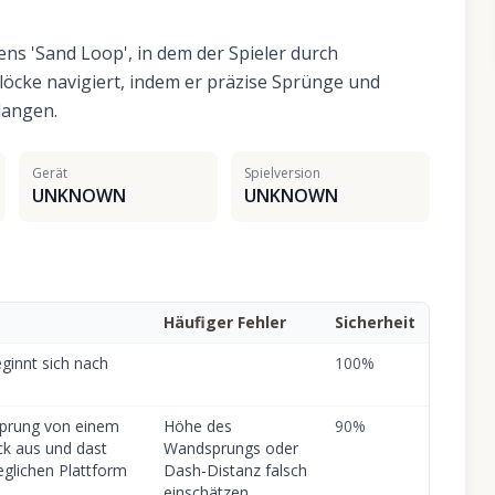
ns 'Sand Loop', in dem der Spieler durch
löcke navigiert, indem er präzise Sprünge und
langen.
Gerät
Spielversion
UNKNOWN
UNKNOWN
Häufiger Fehler
Sicherheit
eginnt sich nach
100
%
sprung von einem
Höhe des
90
%
ck aus und dast
Wandsprungs oder
glichen Plattform
Dash-Distanz falsch
einschätzen