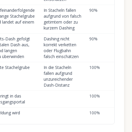
feinanderfolgende
In Stacheln fallen
90
%
lange Stachelgrube
aufgrund von falsch
d landet auf einem
getimtem oder zu
kurzem Dashing
rts-Dash gefolgt
Dashing nicht
90
%
talen Dash aus,
korrekt verketten
nd langen
oder Flugbahn
zu überwinden
falsch einschätzen
te Stachelgrube
In die Stacheln
100
%
fallen aufgrund
unzureichender
Dash-Distanz
ringt in das
100
%
usgangsportal
ldung wird
100
%