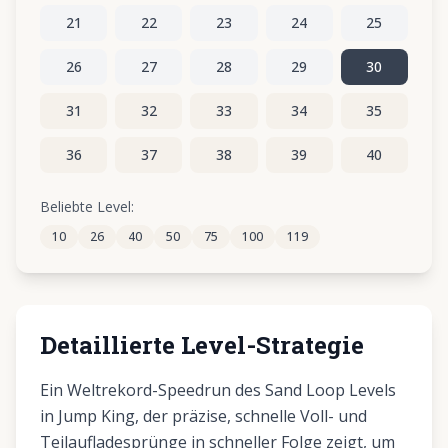
21
22
23
24
25
26
27
28
29
30
31
32
33
34
35
36
37
38
39
40
41
42
43
44
45
Beliebte Level:
10
26
40
50
75
100
119
46
47
48
49
50
Detaillierte Level-Strategie
Ein Weltrekord-Speedrun des Sand Loop Levels
in Jump King, der präzise, schnelle Voll- und
Teilaufladesprünge in schneller Folge zeigt, um