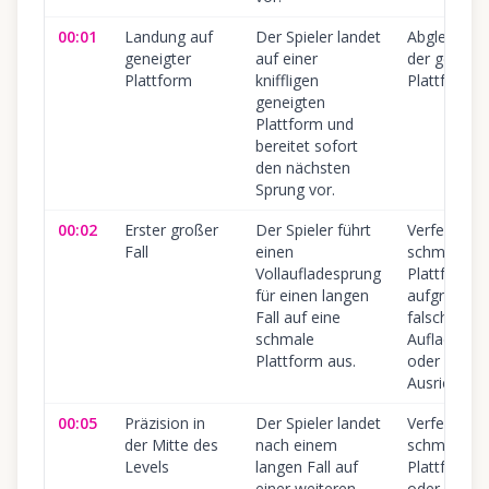
00:01
Landung auf
Der Spieler landet
Abgleiten v
geneigter
auf einer
der geneig
Plattform
kniffligen
Plattform.
geneigten
Plattform und
bereitet sofort
den nächsten
Sprung vor.
00:02
Erster großer
Der Spieler führt
Verfehlen d
Fall
einen
schmalen
Vollaufladesprung
Plattform
für einen langen
aufgrund
Fall auf eine
falscher
schmale
Aufladung
Plattform aus.
oder
Ausrichtung
00:05
Präzision in
Der Spieler landet
Verfehlen d
der Mitte des
nach einem
schmalen
Levels
langen Fall auf
Plattform
einer weiteren
oder