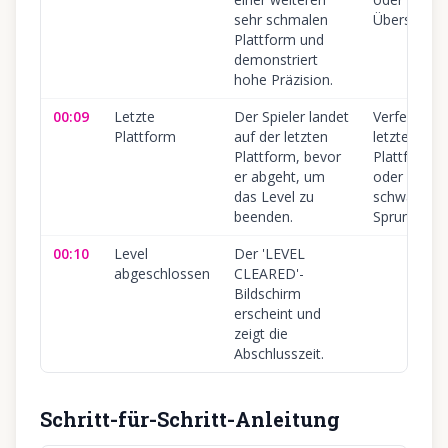
sehr schmalen
Überspring
Plattform und
demonstriert
hohe Präzision.
00:09
Letzte
Der Spieler landet
Verfehlen d
Plattform
auf der letzten
letzten
Plattform, bevor
Plattform
er abgeht, um
oder zu
das Level zu
schwacher
beenden.
Sprung.
00:10
Level
Der 'LEVEL
abgeschlossen
CLEARED'-
Bildschirm
erscheint und
zeigt die
Abschlusszeit.
Schritt-für-Schritt-Anleitung