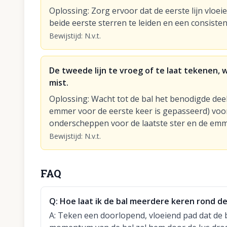
Oplossing
:
Zorg ervoor dat de eerste lijn vloe
beide eerste sterren te leiden en een consisten
Bewijstijd
:
N.v.t.
De tweede lijn te vroeg of te laat tekenen,
mist.
Oplossing
:
Wacht tot de bal het benodigde deel 
emmer voor de eerste keer is gepasseerd) voor
onderscheppen voor de laatste ster en de emmer
Bewijstijd
:
N.v.t.
FAQ
Q:
Hoe laat ik de bal meerdere keren rond de
A:
Teken een doorlopend, vloeiend pad dat de 