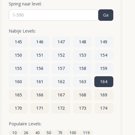
Spring naar level:
Ga
Nabije Levels:
145
146
147
148
149
150
151
152
153
154
155
156
157
158
159
160
161
162
163
164
165
166
167
168
169
170
171
172
173
174
175
176
177
178
179
Populaire Levels:
10
26
40
50
75
100
119
180
181
182
183
184