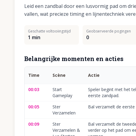
Leid een zandbal door een lusvormig pad om dri
vallen, wat precieze timing en lijnentechniek verei
Geschatte voltooiingstijd
Geobserveerde pogingen
1 min
0
Belangrijke momenten en acties
Time
Scène
Actie
00:03
Start
Speler begint met het t
Gameplay
eerste zandpad.
00:05
Ster
Bal verzamelt de eerste 
Verzamelen
00:09
Ster
Bal verzamelt de tweede
Verzamelen &
verder op het pad om ee