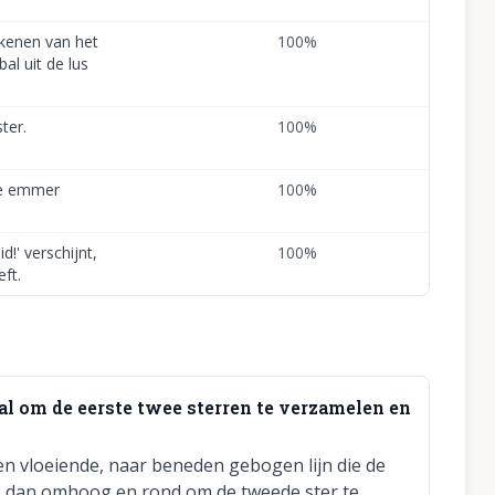
ekenen van het
100
%
l uit de lus
ter.
100
%
de emmer
100
%
d!' verschijnt,
100
%
ft.
al om de eerste twee sterren te verzamelen en
een vloeiende, naar beneden gebogen lijn die de
dt, dan omhoog en rond om de tweede ster te