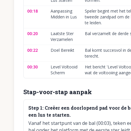
Lus Starten
vormen.
00:18
Aanpassing
Speler begint met het t
Midden in Lus
tweede zandpad om de ba
te leiden.
00:20
Laatste Ster
Bal verzamelt de derde s
Verzamelen
00:22
Doel Bereikt
Bal komt succesvol in 
terecht.
00:30
Level Voltooid
Het bericht 'Level Voltooi
Scherm
wat de voltooiing aangee
Stap-voor-stap aanpak
Step
1
:
Creëer een doorlopend pad voor de b
een lus te starten.
Vanaf het startpunt van de bal (00:03), teken 
bal onder het platform met de eerste ster lei