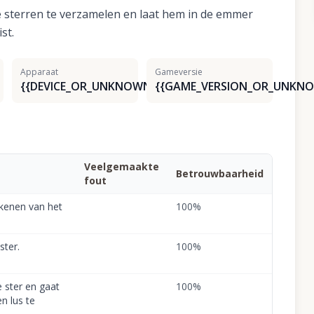
e sterren te verzamelen en laat hem in de emmer
st.
Apparaat
Gameversie
{{DEVICE_OR_UNKNOWN}}
{{GAME_VERSION_OR_UNKNO
Veelgemaakte
Betrouwbaarheid
fout
ekenen van het
100
%
ster.
100
%
 ster en gaat
100
%
n lus te