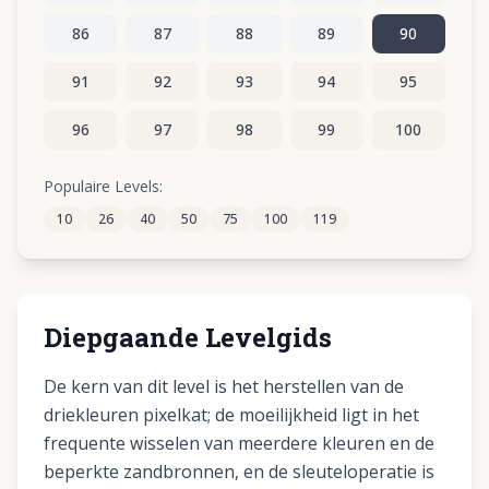
86
87
88
89
90
91
92
93
94
95
96
97
98
99
100
101
102
103
104
105
Populaire Levels:
10
26
40
50
75
100
119
106
107
108
109
110
Diepgaande Levelgids
De kern van dit level is het herstellen van de
driekleuren pixelkat; de moeilijkheid ligt in het
frequente wisselen van meerdere kleuren en de
beperkte zandbronnen, en de sleuteloperatie is