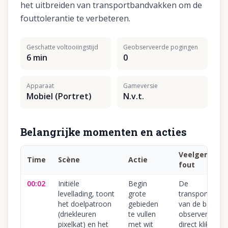
het uitbreiden van transportbandvakken om de
fouttolerantie te verbeteren.
Geschatte voltooiingstijd
Geobserveerde pogingen
6 min
0
Apparaat
Gameversie
Mobiel (Portret)
N.v.t.
Belangrijke momenten en acties
Veelgemaak
Time
Scène
Actie
fout
00:02
Initiële
Begin
De
levellading, toont
grote
transportsnelh
het doelpatroon
gebieden
van de band ni
(driekleuren
te vullen
observeren en
pixelkat) en het
met wit
direct klikken,