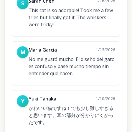
Sarah Chen
1/16/2026
S
This cat is so adorable! Took me a few
tries but finally got it. The whiskers
were tricky!
Maria Garcia
1/13/2026
M
No me gustó mucho. El diseño del gato
es confuso y pasé mucho tiempo sin
entender qué hacer.
Yuki Tanaka
1/10/2026
Y
かわいい猫ですね！でも少し難しすぎる
と思います。耳の部分が分かりにくかっ
たです。