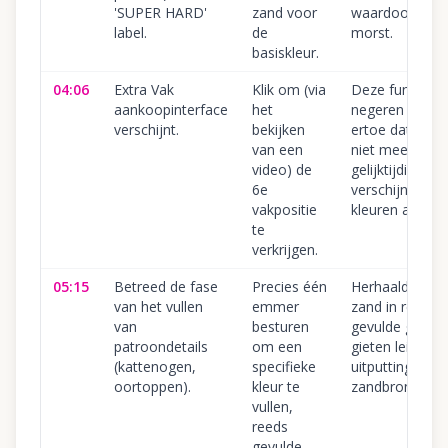
'SUPER HARD'
zand voor
waardoor zan
label.
de
morst.
basiskleur.
04:06
Extra Vak
Klik om (via
Deze functie
aankoopinterface
het
negeren leidt
verschijnt.
bekijken
ertoe dat je lat
van een
niet meerdere
video) de
gelijktijdig
6e
verschijnende
vakpositie
kleuren aankun
te
verkrijgen.
05:15
Betreed de fase
Precies één
Herhaaldelijk
van het vullen
emmer
zand in reeds
van
besturen
gevulde gebie
patroondetails
om een
gieten leidt tot
(kattenogen,
specifieke
uitputting van 
oortoppen).
kleur te
zandbron.
vullen,
reeds
gevulde