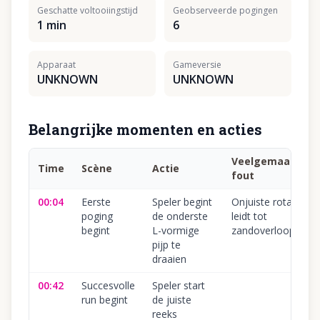
Geschatte voltooiingstijd
Geobserveerde pogingen
1 min
6
Apparaat
Gameversie
UNKNOWN
UNKNOWN
Belangrijke momenten en acties
Veelgemaakte
Time
Scène
Actie
fout
00:04
Eerste
Speler begint
Onjuiste rotatie
poging
de onderste
leidt tot
begint
L-vormige
zandoverloop.
pijp te
draaien
00:42
Succesvolle
Speler start
run begint
de juiste
reeks