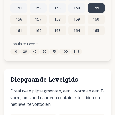
151
152
153
154
155
156
157
158
159
160
161
162
163
164
165
166
167
168
169
170
Populaire Levels:
10
26
40
50
75
100
119
171
172
173
174
175
Diepgaande Levelgids
Draai twee pijpsegmenten, een L-vorm en een T-
vorm, om zand naar een container te leiden en
het level te voltooien.