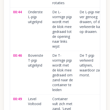
rotaties
00:44
Onderste
De L-
De L-pijp niet
L-pijp
vormige pijp
ver genoeg
uitgelijnd
wordt met
draaien, of de
de klok mee
verkeerde kant
gedraaid tot
op draaien.
de opening
naar links
wijst
00:46
Bovenste
De T-
De T-pijp
T-pijp
vormige pijp
verkeerd
uitgelijnd
wordt met
uitlijnen,
de klok mee
waardoor zand
gedraaid om
morst.
zand naar de
container te
leiden
00:49
Level
Container
Voltooid
vult zich met
zand, 'Level