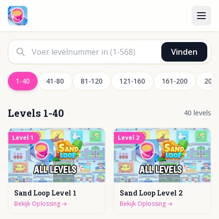
Bekijk Alle Level-Oplossingen
Vinden
1-40
41-80
81-120
121-160
161-200
201
Levels
1-40
40
levels
Level
1
Level
2
Sand Loop Level 1
Sand Loop Level 2
Bekijk Oplossing
→
Bekijk Oplossing
→