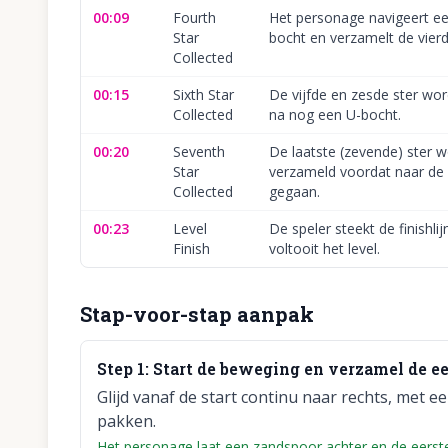
00:09
Fourth
Het personage navigeert e
Star
bocht en verzamelt de vierd
Collected
00:15
Sixth Star
De vijfde en zesde ster wo
Collected
na nog een U-bocht.
00:20
Seventh
De laatste (zevende) ster w
Star
verzameld voordat naar de f
Collected
gegaan.
00:23
Level
De speler steekt de finishli
Finish
voltooit het level.
Stap-voor-stap aanpak
Step
1
:
Start de beweging en verzamel de eer
Glijd vanaf de start continu naar rechts, met 
pakken.
Het personage laat een zandspoor achter en de eerste 