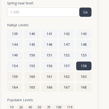
Spring naar level:
Ga
Nabije Levels:
139
140
141
142
143
144
145
146
147
148
149
150
151
152
153
154
155
156
157
158
159
160
161
162
163
164
165
166
167
168
169
170
171
172
173
Populaire Levels:
10
26
40
50
75
100
119
174
175
176
177
178