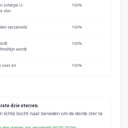
en scherpe U-
100
%
e ster.
rden verzameld
100
%
ordt
100
%
inishlijn wordt
jn over en
100
%
ste drie sterren.
een lichte bocht naar beneden om de derde ster te
drie sterren zijn verzameld (00:00-00:06).