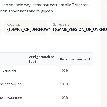
ie een soepele weg demonstreert om alle 7 sterren
ntinu over het zand te glijden.
Apparaat
Gameversie
{{DEVICE_OR_UNKNOWN}}
{{GAME_VERSION_OR_UNKNO
Veelgemaakte
Betrouwbaarheid
fout
n vanaf de
100
%
eld terwijl er
100
%
.
meld, waarmee
100
%