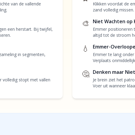
chte van de vallende
Klikken voordat de e
ing.
zand volledig missen.
🎨
Niet Wachten op 
 een herstart. Bij twijfel,
Emmer positioneren t
keren.
altijd tot de stroom he
💧
Emmer-Overloop
erzameling in segmenten,
Emmer te lang onder 
Verplaats onmiddellij
🤔
Denken maar Nie
 volledig stopt met vallen
Je brein ziet het patr
Voer uit wanneer klaa