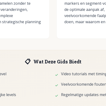
zamelen zonder te
markers en segment-voo
 veranderingen,
de optimale aanpak af, 
omplexe
veelvoorkomende faalpa
n strategische planning
doen, maar waarom en
📋
Wat Deze Gids Biedt
evel
Video tutorials met timin
✓
Veelvoorkomende fouten 
✓
ke levels
Regelmatige updates met
✓