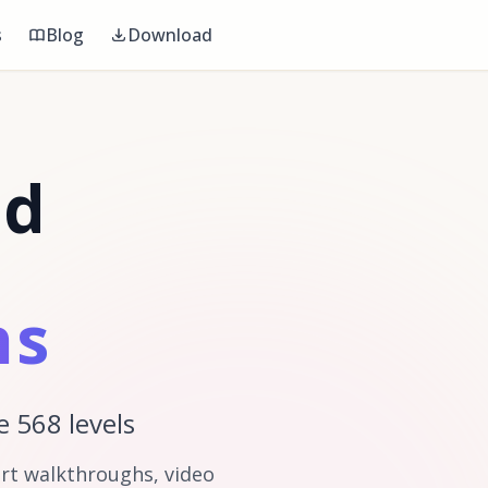
s
Blog
Download
nd
hs
e 568 levels
ert walkthroughs, video