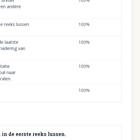
 breder
100
%
een andere
e reeks lussen
100
%
e laatste
100
%
nadering van
tatie
100
%
al naar
ralen.
100
%
 in de eerste reeks lussen.