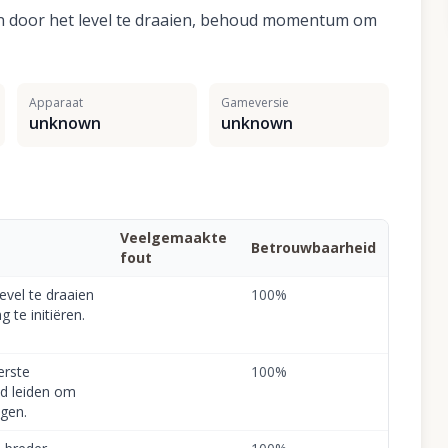
en door het level te draaien, behoud momentum om
Apparaat
Gameversie
unknown
unknown
Veelgemaakte
Betrouwbaarheid
fout
level te draaien
100
%
 te initiëren.
erste
100
%
ad leiden om
gen.