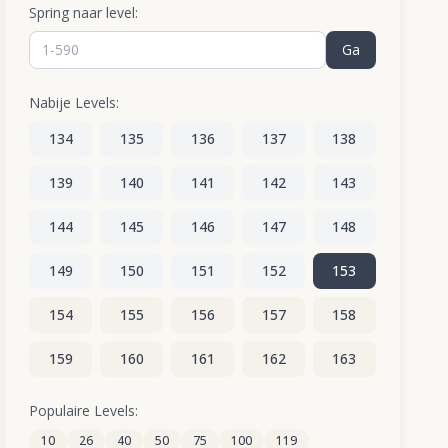
Spring naar level:
Ga
Nabije Levels:
134
135
136
137
138
139
140
141
142
143
144
145
146
147
148
149
150
151
152
153
154
155
156
157
158
159
160
161
162
163
164
165
166
167
168
Populaire Levels:
10
26
40
50
75
100
119
169
170
171
172
173