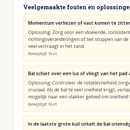
Veelgemaakte fouten en oplossing
Momentum verliezen of vast komen te zitten
Oplossing
:
Zorg voor een vloeiende, consistent
richtingsveranderingen of het stoppen van de r
veel vertraagt in het zand.
Bewijstijd
:
N.v.t.
Bal schiet over een lus of vliegt van het pad
Oplossing
:
Controleer de rotatiesnelheid zorgv
cruciaal. Als de bal te veel snelheid krijgt, ver
mogelijk naar een vlakker gebied om snelheid 
Bewijstijd
:
N.v.t.
In de laatste grote kuil cirkelt de bal oneind