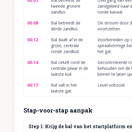
00:05
Bal betreedt de
Overgang van een
tweede grotere
zandgebied naar 
zandlus.
ronde kanaal.
00:08
Bal betreedt de
De stroom door d
derde zandlus.
voortzetten.
00:12
Bal daalt af in de
Voorbereiden op d
grote, centrale
spiraalvormige be
ronde zandkuil.
het gat.
00:14
Bal cirkelt rond de
Gecontroleerde ro
centrale pilaar in de
behouden om de b
laatste kuil.
binnen te laten spi
00:17
Bal valt in het
Level voltooid.
laatste gat.
Stap-voor-stap aanpak
Step
1
:
Krijg de bal van het startplatform en