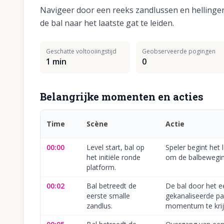
Navigeer door een reeks zandlussen en helling
de bal naar het laatste gat te leiden.
Geschatte voltooiingstijd
Geobserveerde pogingen
1 min
0
Belangrijke momenten en acties
Time
Scène
Actie
00:00
Level start, bal op
Speler begint het 
het initiële ronde
om de balbeweging
platform.
00:02
Bal betreedt de
De bal door het e
eerste smalle
gekanaliseerde p
zandlus.
momentum te krij