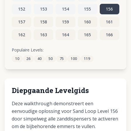
152
153
154
155
156
157
158
159
160
161
162
163
164
165
166
167
168
169
170
171
Populaire Levels:
10
26
40
50
75
100
119
172
173
174
175
176
Diepgaande Levelgids
Deze walkthrough demonstreert een
eenvoudige oplossing voor Sand Loop Level 156
door simpelweg alle zanddispensers te activeren
om de bijbehorende emmers te vullen.