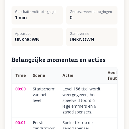
Geschatte voltooiingstijd
Geobserveerde pogingen
1 min
0
Apparaat
Gameversie
UNKNOWN
UNKNOWN
Belangrijke momenten en acties
Veelgema
Time
Scène
Actie
fout
00:00
Startscherm
Level 156 titel wordt
van het
weergegeven, het
level
speelveld toont 6
lege emmers en 6
zanddispensers.
00:01
Eerste
Speler tikt op de
zandstroom
zanddispenser