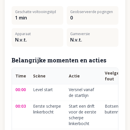
Geschatte voltooiingstijd
Geobserveerde pogingen
1 min
0
Apparaat
Gameversie
N.v.t.
N.v.t.
Belangrijke momenten en acties
Veelgemaa
Time
Scène
Actie
fout
00:00
Level start
Versnel vanaf
de startlijn
00:03
Eerste scherpe
Start een drift
Botsen met 
linkerbocht
voor de eerste
buitenmuur
scherpe
linkerbocht