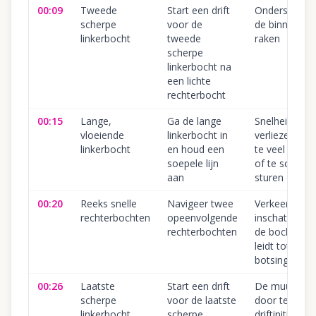
00:09
Tweede
Start een drift
Ondersturen 
scherpe
voor de
de binnenmu
linkerbocht
tweede
raken
scherpe
linkerbocht na
een lichte
rechterbocht
00:15
Lange,
Ga de lange
Snelheid
vloeiende
linkerbocht in
verliezen doo
linkerbocht
en houd een
te veel te dri
soepele lijn
of te scherp 
aan
sturen
00:20
Reeks snelle
Navigeer twee
Verkeerd
rechterbochten
opeenvolgende
inschatten v
rechterbochten
de bochtinvo
leidt tot
botsingen
00:26
Laatste
Start een drift
De muur rak
scherpe
voor de laatste
door te late
linkerbocht
scherpe
driftinitiatie