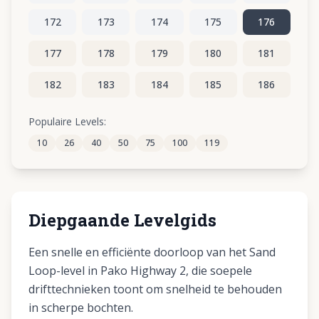
172
173
174
175
176
177
178
179
180
181
182
183
184
185
186
187
188
189
190
191
Populaire Levels:
10
26
40
50
75
100
119
192
193
194
195
196
Diepgaande Levelgids
Een snelle en efficiënte doorloop van het Sand
Loop-level in Pako Highway 2, die soepele
drifttechnieken toont om snelheid te behouden
in scherpe bochten.