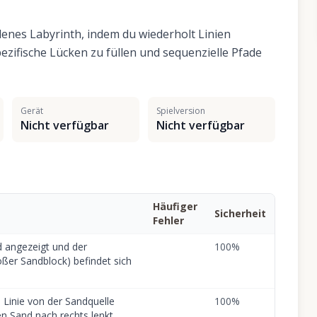
nes Labyrinth, indem du wiederholt Linien
ezifische Lücken zu füllen und sequenzielle Pfade
Gerät
Spielversion
Nicht verfügbar
Nicht verfügbar
Häufiger
Sicherheit
Fehler
d angezeigt und der
100
%
oßer Sandblock) befindet sich
e Linie von der Sandquelle
100
%
en Sand nach rechts lenkt.