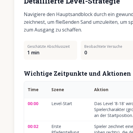
Detaillierte Level-Strategie
Navigiere den Hauptsandblock durch ein gewunde
zeichnest, um fließenden Sand umzuleiten, um sp
zum Ausgang zu schaffen.
Geschätzte Abschlusszeit
Beobachtete Versuche
1 min
0
Wichtige Zeitpunkte und Aktionen
Time
Szene
Aktion
00:00
Level-Start
Das Level '8-18' wir
Spielercharakter (gr
an der Startposition.
00:02
Erste
Spieler zeichnet ein
Pfaderstellung
(oben rechts), die d