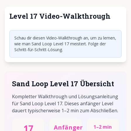
Level 17 Video-Walkthrough
Klicken, um Video abzuspielen
Schau dir diesen Video-Walkthrough an, um zu lernen,
wie man Sand Loop Level 17 meistert. Folge der
Schritt-für-Schritt-Lösung.
Sand Loop Level 17 Übersicht
Kompletter Walkthrough und Lösungsanleitung
für Sand Loop Level 17. Dieses anfänger Level
dauert typischerweise 1–2 min zum Abschließen.
17
Anfänger
1–2 min