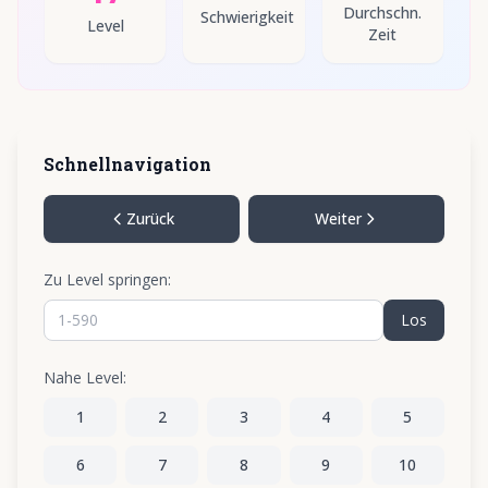
Durchschn.
Schwierigkeit
Level
Zeit
Schnellnavigation
Zurück
Weiter
Zu Level springen:
Los
Nahe Level:
1
2
3
4
5
6
7
8
9
10