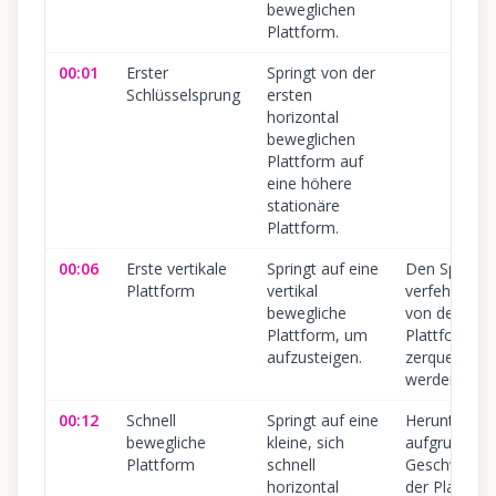
beweglichen
Plattform.
00:01
Erster
Springt von der
Schlüsselsprung
ersten
horizontal
beweglichen
Plattform auf
eine höhere
stationäre
Plattform.
00:06
Erste vertikale
Springt auf eine
Den Sprung
Plattform
vertikal
verfehlen od
bewegliche
von der
Plattform, um
Plattform
aufzusteigen.
zerquetscht
werden.
00:12
Schnell
Springt auf eine
Herunterfall
bewegliche
kleine, sich
aufgrund de
Plattform
schnell
Geschwindig
horizontal
der Plattfor