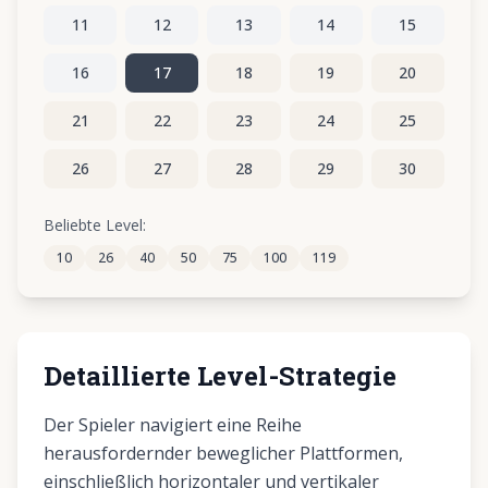
11
12
13
14
15
16
17
18
19
20
21
22
23
24
25
26
27
28
29
30
31
32
33
34
35
Beliebte Level:
10
26
40
50
75
100
119
36
37
Detaillierte Level-Strategie
Der Spieler navigiert eine Reihe
herausfordernder beweglicher Plattformen,
einschließlich horizontaler und vertikaler