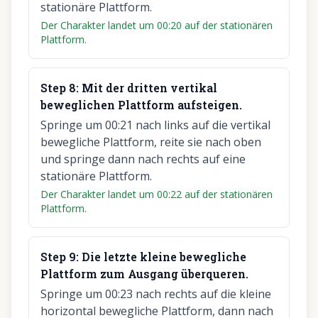
stationäre Plattform.
Der Charakter landet um 00:20 auf der stationären
Plattform.
Step
8
:
Mit der dritten vertikal
beweglichen Plattform aufsteigen.
Springe um 00:21 nach links auf die vertikal
bewegliche Plattform, reite sie nach oben
und springe dann nach rechts auf eine
stationäre Plattform.
Der Charakter landet um 00:22 auf der stationären
Plattform.
Step
9
:
Die letzte kleine bewegliche
Plattform zum Ausgang überqueren.
Springe um 00:23 nach rechts auf die kleine
horizontal bewegliche Plattform, dann nach