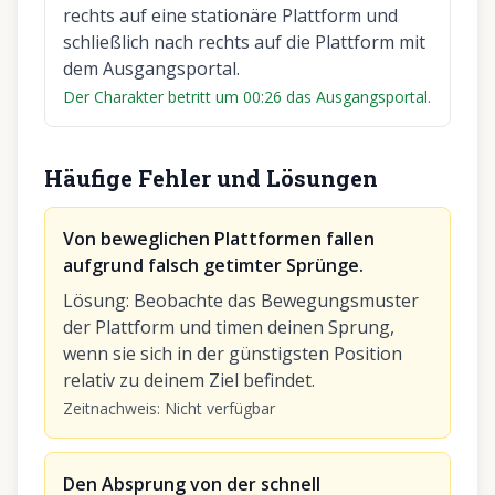
rechts auf eine stationäre Plattform und
schließlich nach rechts auf die Plattform mit
dem Ausgangsportal.
Der Charakter betritt um 00:26 das Ausgangsportal.
Häufige Fehler und Lösungen
Von beweglichen Plattformen fallen
aufgrund falsch getimter Sprünge.
Lösung
:
Beobachte das Bewegungsmuster
der Plattform und timen deinen Sprung,
wenn sie sich in der günstigsten Position
relativ zu deinem Ziel befindet.
Zeitnachweis
:
Nicht verfügbar
Den Absprung von der schnell