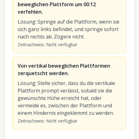
beweglichen Plattform um 00:12
verfehlen.
Lösung
:
Springe auf die Plattform, wenn sie
sich ganz links befindet, und springe sofort
nach rechts ab. Zögere nicht.
Zeitnachweis
:
Nicht verfügbar
Von vertikal beweglichen Plattformen
zerquetscht werden.
Lösung
:
Stelle sicher, dass du die vertikale
Plattform prompt verlässt, sobald sie die
gewünschte Höhe erreicht hat, oder
vermeide es, zwischen der Plattform und
einem Hindernis eingeklemmt zu werden.
Zeitnachweis
:
Nicht verfügbar