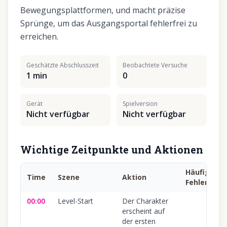
Bewegungsplattformen, und macht präzise
Sprünge, um das Ausgangsportal fehlerfrei zu
erreichen.
Geschätzte Abschlusszeit
Beobachtete Versuche
1 min
0
Gerät
Spielversion
Nicht verfügbar
Nicht verfügbar
Wichtige Zeitpunkte und Aktionen
Häufiger
Time
Szene
Aktion
Fehler
00:00
Level-Start
Der Charakter
erscheint auf
der ersten