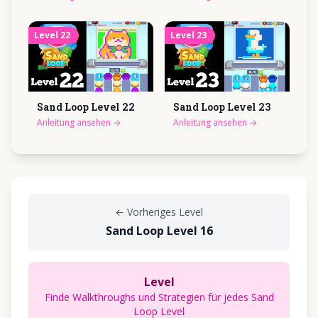
Level
22
Level
23
Sand Loop Level
22
Sand Loop Level
23
Anleitung ansehen
→
Anleitung ansehen
→
←
Vorheriges Level
Sand Loop Level 16
Level
Finde Walkthroughs und Strategien für jedes Sand
Loop Level