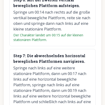
beweglichen Plattform aufsteigen.
Springe um 00:14 nach rechts auf die große
vertikal bewegliche Plattform, reite sie nach
oben und springe dann nach links auf eine
kleine stationäre Plattform.
Der Charakter landet um 00:15 auf der kleinen
stationären Plattform.
Step
7
:
Die abwechselnden horizontal
beweglichen Plattformen navigieren.
Springe nach links auf eine weitere
stationäre Plattform, dann um 00:17 nach
links auf eine horizontal bewegliche
Plattform, springe nach links auf eine
stationäre Plattform, dann um 00:19 nach
links auf eine weitere horizontal bewegliche
Plattform und schließlich nach links auf eine