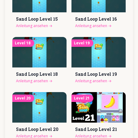
Sand Loop Level
15
Sand Loop Level
16
Anleitung ansehen
→
Anleitung ansehen
→
Level
18
Level
19
Sand Loop Level
18
Sand Loop Level
19
Anleitung ansehen
→
Anleitung ansehen
→
Level
20
Level
21
Sand Loop Level
20
Sand Loop Level
21
Anleitung ansehen
→
Anleitung ansehen
→