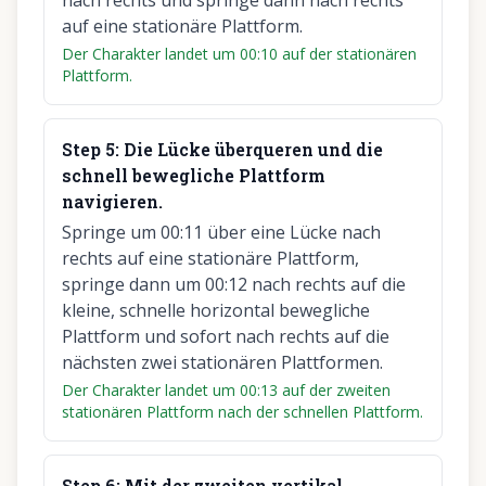
nach rechts und springe dann nach rechts
auf eine stationäre Plattform.
Der Charakter landet um 00:10 auf der stationären
Plattform.
Step
5
:
Die Lücke überqueren und die
schnell bewegliche Plattform
navigieren.
Springe um 00:11 über eine Lücke nach
rechts auf eine stationäre Plattform,
springe dann um 00:12 nach rechts auf die
kleine, schnelle horizontal bewegliche
Plattform und sofort nach rechts auf die
nächsten zwei stationären Plattformen.
Der Charakter landet um 00:13 auf der zweiten
stationären Plattform nach der schnellen Plattform.
Step
6
:
Mit der zweiten vertikal