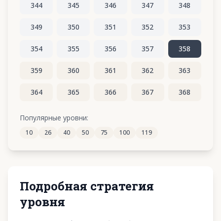
344
345
346
347
348
349
350
351
352
353
354
355
356
357
358
359
360
361
362
363
364
365
366
367
368
369
370
371
372
373
Популярные уровни:
10
26
40
50
75
100
119
374
375
376
377
378
Подробная стратегия
уровня