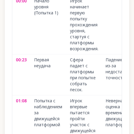
00:00
Начало
Игрок
уровня
начинает
(Попытка 1)
первую
попытку
прохождения
уровня,
стартуя с
платформы
возрождения.
00:23
Первая
Сфера
Падение с кр
неудача
падает с
из-за
платформы
недостаточн
при попытке
точности.
собрать
песок.
01:08
Попытка с
Игрок
Неверная
наблюдением
впервые
оценка
за
пытается
времени для
движущейся
пройти
движущихся
платформой
участок с
платформ.
движущейся