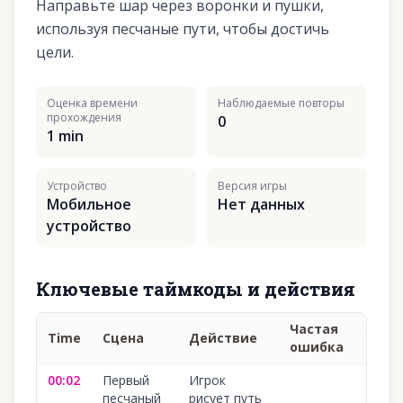
Направьте шар через воронки и пушки,
используя песчаные пути, чтобы достичь
цели.
Оценка времени
Наблюдаемые повторы
прохождения
0
1 min
Устройство
Версия игры
Мобильное
Нет данных
устройство
Ключевые таймкоды и действия
Частая
Time
Сцена
Действие
Увер
ошибка
00:02
Первый
Игрок
100
%
песчаный
рисует путь