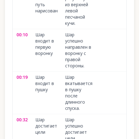
путь
из верхней
нарисован
левой
песчаной
кучи.
00:10
Шар
Шар
100
%
входит в
успешно
первую
направлен в
воронку
воронку с
правой
стороны.
00:19
Шар
Шар
100
%
входит в
вкатывается
пушку
в пушку
после
длинного
спуска.
00:32
Шар
Шар
100
%
достигает
успешно
цели
достигает
цели,