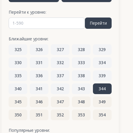
Перейти к уровню:
Перейти
Ближайшие уровни:
325
326
327
328
329
330
331
332
333
334
335
336
337
338
339
340
341
342
343
344
345
346
347
348
349
350
351
352
353
354
355
356
357
358
359
Популярные уровни: