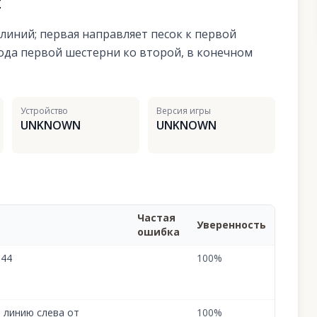
я
линий; первая направляет песок к первой
хода первой шестерни ко второй, в конечном
Устройство
Версия игры
UNKNOWN
UNKNOWN
Частая
Уверенность
ошибка
344
100
%
 линию слева от
100
%