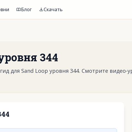
овни
Блог
Скачать
уровня 344
ид для Sand Loop уровня 344. Смотрите видео-у
344
воспроизвести видео