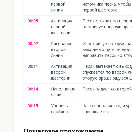
первой
источника песка, чтобы
линии
первой шестерне.
00:05
Активация
Песок стекает по перво
первой
активирует первую вра
шестерни
00:07
Рисование
Игрок рисует вторую н
второй
выходного пути первой
линии
направить песок ко вто
00:11
Активация
Песок вытекает с выход
второй
спускается по второй л
шестерни
вторую вращающуюся ш
00:14
Наполнение
Песок падает со второй
чаши
00:15
Уровень
Чаша наполняется, и ур
пройден
завершается.
Пошаговое прохождение