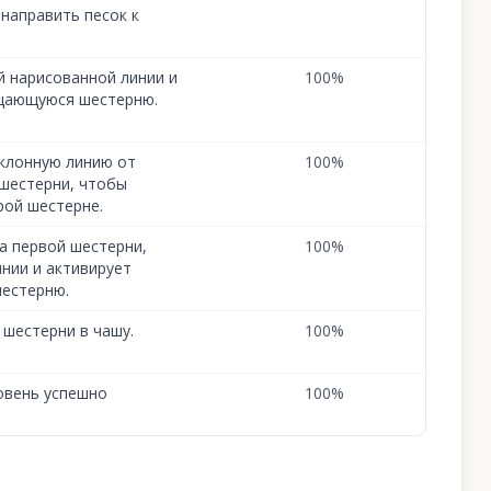
 направить песок к
й нарисованной линии и
100
%
щающуюся шестерню.
аклонную линию от
100
%
 шестерни, чтобы
рой шестерне.
а первой шестерни,
100
%
инии и активирует
естерню.
 шестерни в чашу.
100
%
овень успешно
100
%