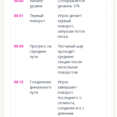
00:00
Начало
Отображается
1
уровня
уровень 370
00:01
Первый
Игрок делает
1
поворот
первый
поворот,
запуская поток
песка.
00:09
Прогресс на
Песчаный шар
1
середине
проходит
пути
среднюю
секцию после
нескольких
поворотов.
00:15
Соединение
Игрок
1
финального
завершает
пути
поворот
последнего L-
сегмента,
соединяя его с
длинным