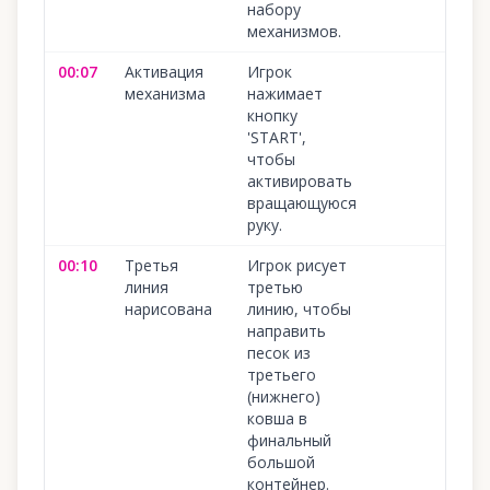
набору
механизмов.
00:07
Активация
Игрок
1
механизма
нажимает
кнопку
'START',
чтобы
активировать
вращающуюся
руку.
00:10
Третья
Игрок рисует
1
линия
третью
нарисована
линию, чтобы
направить
песок из
третьего
(нижнего)
ковша в
финальный
большой
контейнер.