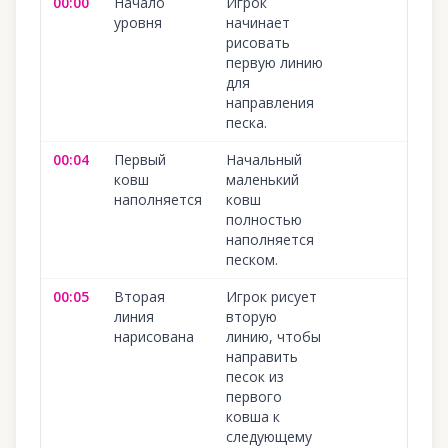
00:00
Начало
Игрок
1
уровня
начинает
рисовать
первую линию
для
направления
песка.
00:04
Первый
Начальный
1
ковш
маленький
наполняется
ковш
полностью
наполняется
песком.
00:05
Вторая
Игрок рисует
1
линия
вторую
нарисована
линию, чтобы
направить
песок из
первого
ковша к
следующему