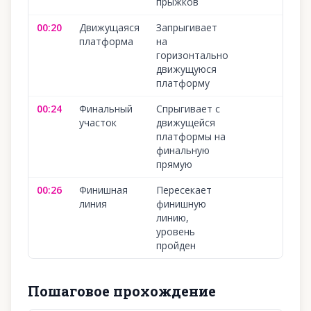
прыжков
00:20
Движущаяся
Запрыгивает
1
платформа
на
горизонтально
движущуюся
платформу
00:24
Финальный
Спрыгивает с
1
участок
движущейся
платформы на
финальную
прямую
00:26
Финишная
Пересекает
1
линия
финишную
линию,
уровень
пройден
Пошаговое прохождение