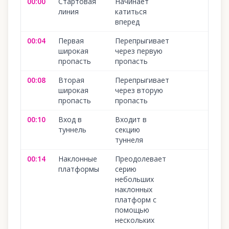
00:00
Стартовая
Начинает
1
линия
катиться
вперед
00:04
Первая
Перепрыгивает
1
широкая
через первую
пропасть
пропасть
00:08
Вторая
Перепрыгивает
1
широкая
через вторую
пропасть
пропасть
00:10
Вход в
Входит в
1
туннель
секцию
туннеля
00:14
Наклонные
Преодолевает
1
платформы
серию
небольших
наклонных
платформ с
помощью
нескольких