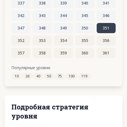
337
338
339
340
341
342
343
344
345
346
347
348
349
350
351
352
353
354
355
356
357
358
359
360
361
362
363
364
365
366
Популярные уровни:
10
26
40
50
75
100
119
367
368
369
370
371
Подробная стратегия
уровня