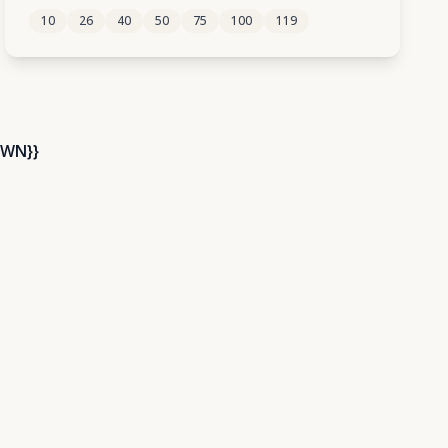
10
26
40
50
75
100
119
135
136
137
138
139
WN}}