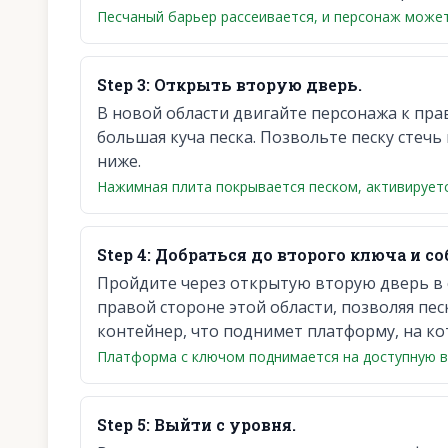
Песчаный барьер рассеивается, и персонаж может
Step
3
:
Открыть вторую дверь.
В новой области двигайте персонажа к пра
большая куча песка. Позвольте песку стеч
ниже.
Нажимная плита покрывается песком, активируетс
Step
4
:
Добраться до второго ключа и соб
Пройдите через открытую вторую дверь в 
правой стороне этой области, позволяя пес
контейнер, что поднимет платформу, на ко
Платформа с ключом поднимается на доступную вы
Step
5
:
Выйти с уровня.