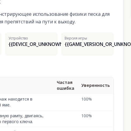
я
нстрирующее использование физики песка для
я препятствий на пути к выходу.
Устройство
Версия игры
{{DEVICE_OR_UNKNOWN}}
{{GAME_VERSION_OR_UNKNO
Частая
Уверенность
ошибка
наж находится в
100
%
 яме.
аную рампу, двигаясь,
100
%
 первого ключа.