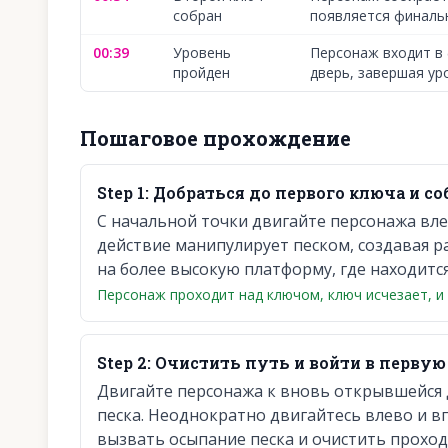
собран
появляется финальн
00:39
Уровень
Персонаж входит в
пройден
дверь, завершая ур
Пошаговое прохождение
Step
1
:
Добраться до первого ключа и соб
С начальной точки двигайте персонажа влев
действие манипулирует песком, создавая р
на более высокую платформу, где находится
Персонаж проходит над ключом, ключ исчезает, и
Step
2
:
Очистить путь и войти в первую
Двигайте персонажа к вновь открывшейся д
песка. Неоднократно двигайтесь влево и в
вызвать осыпание песка и очистить проход