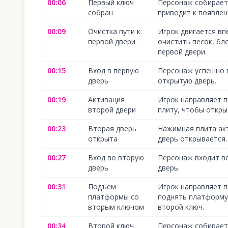
00:06
Первый ключ
Персонаж собирает
собран
приводит к появлен
00:09
Очистка пути к
Игрок двигается вп
первой двери
очистить песок, бл
первой двери.
00:15
Вход в первую
Персонаж успешно 
дверь
открытую дверь.
00:19
Активация
Игрок направляет 
второй двери
плиту, чтобы откры
00:23
Вторая дверь
Нажимная плита ак
открыта
дверь открывается.
00:27
Вход во вторую
Персонаж входит в
дверь
дверь.
00:31
Подъем
Игрок направляет п
платформы со
поднять платформу,
вторым ключом
второй ключ.
00:34
Второй ключ
Персонаж собирает