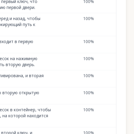
 первый ключ, что
100
%
ию первой двери.
еред и назад, чтобы
100
%
окирующий путь к
входит в первую
100
%
песок на нажимную
100
%
ть вторую дверь.
тивирована, и вторая
100
%
о вторую открытую
100
%
есок в контейнер, чтобы
100
%
 на которой находится
 второй ключ, и
100
%