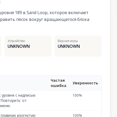
я
уровня 189 в Sand Loop, которое включает
править песок вокруг вращающегося блока
Устройство
Версия игры
UNKNOWN
UNKNOWN
Частая
Уверенность
ошибка
 уровня с надписью
100
%
'Повторить' от
 меню.
 плавную изогнутую
100
%