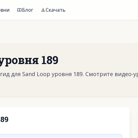
овни
Блог
Скачать
уровня 189
ид для Sand Loop уровня 189. Смотрите видео-у
89
воспроизвести видео