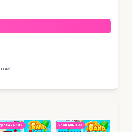
том!
Уровень
187
Уровень
188