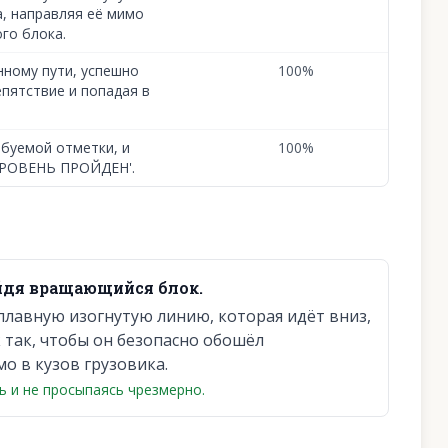
а, направляя её мимо
го блока.
нному пути, успешно
100
%
пятствие и попадая в
ебуемой отметки, и
100
%
УРОВЕНЬ ПРОЙДЕН'.
ойдя вращающийся блок.
 плавную изогнутую линию, которая идёт вниз,
к так, чтобы он безопасно обошёл
о в кузов грузовика.
ь и не просыпаясь чрезмерно.