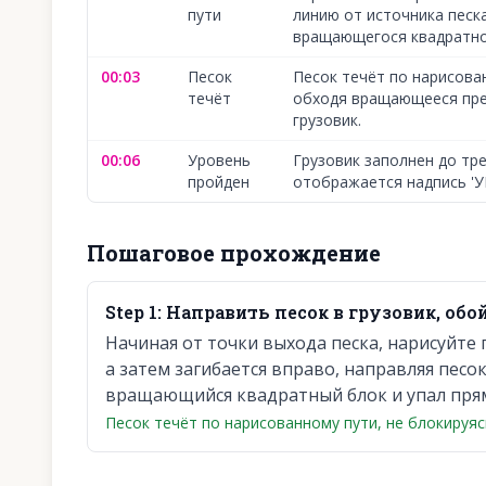
пути
линию от источника песк
вращающегося квадратно
00:03
Песок
Песок течёт по нарисова
течёт
обходя вращающееся пре
грузовик.
00:06
Уровень
Грузовик заполнен до тр
пройден
отображается надпись '
Пошаговое прохождение
Step
1
:
Направить песок в грузовик, об
Начиная от точки выхода песка, нарисуйте
а затем загибается вправо, направляя песо
вращающийся квадратный блок и упал прям
Песок течёт по нарисованному пути, не блокируяс