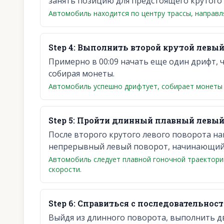
занять позицию для предстоящего крутого 
Автомобиль находится по центру трассы, направл
Step
4
:
Выполнить второй крутой левый
Примерно в 00:09 начать еще один дрифт, 
собирая монеты.
Автомобиль успешно дрифтует, собирает монеты 
Step
5
:
Пройти длинный плавный левый 
После второго крутого левого поворота н
непрерывный левый поворот, начинающийся
Автомобиль следует плавной гоночной траектори
скорости.
Step
6
:
Справиться с последовательнос
Выйдя из длинного поворота, выполнить д