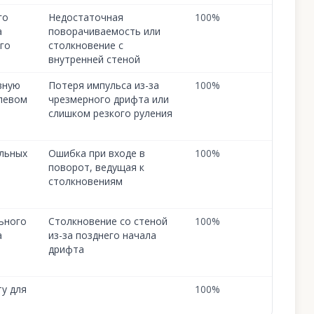
го
Недостаточная
100
%
а
поворачиваемость или
го
столкновение с
внутренней стеной
вную
Потеря импульса из-за
100
%
левом
чрезмерного дрифта или
слишком резкого руления
льных
Ошибка при входе в
100
%
поворот, ведущая к
столкновениям
ьного
Столкновение со стеной
100
%
а
из-за позднего начала
дрифта
у для
100
%