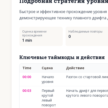
Подробная стратегия уровн
Быстрое и эффективное прохождение уровня П
демонстрирующее технику плавного дрифта д
Оценка времени
Наблюдаемые повторы
прохождения
0
1 min
Ключевые таймкоды и действия
Time
Сцена
Действие
00:00
Начало
Разгон со стартовой лин
уровня
00:03
Первый
Начать дрифт для перво
крутой
крутого левого поворот
левый
поворот