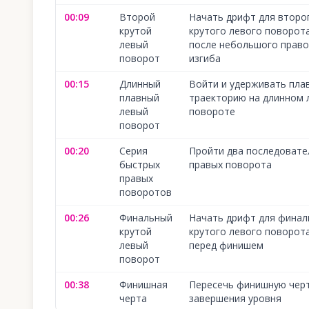
00:09
Второй
Начать дрифт для второ
крутой
крутого левого поворот
левый
после небольшого право
поворот
изгиба
00:15
Длинный
Войти и удерживать пла
плавный
траекторию на длинном 
левый
повороте
поворот
00:20
Серия
Пройти два последовате
быстрых
правых поворота
правых
поворотов
00:26
Финальный
Начать дрифт для финал
крутой
крутого левого поворот
левый
перед финишем
поворот
00:38
Финишная
Пересечь финишную черт
черта
завершения уровня