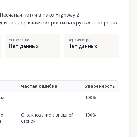
я
есчаная петля в Pako Highway 2,
ля поддержания скорости на крутых поворотах.
Устройство
Версия игры
Нет данных
Нет данных
Частая ошибка
Уверенность
ии
100
%
го
Столкновение с внешней
100
%
а
стеной