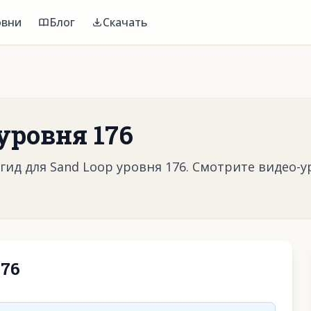
овни
Блог
Скачать
уровня 176
ид для Sand Loop уровня 176. Смотрите видео-у
176
воспроизвести видео