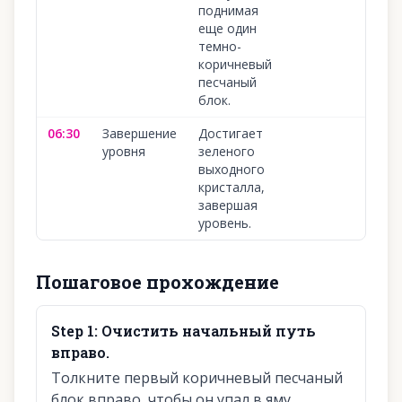
поднимая
еще один
темно-
коричневый
песчаный
блок.
06:30
Завершение
Достигает
10
уровня
зеленого
выходного
кристалла,
завершая
уровень.
Пошаговое прохождение
Step
1
:
Очистить начальный путь
вправо.
Толкните первый коричневый песчаный
блок вправо, чтобы он упал в яму.