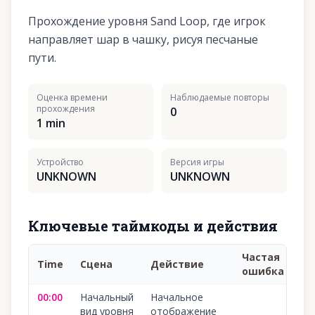
Прохождение уровня Sand Loop, где игрок
направляет шар в чашку, рисуя песчаные
пути.
Оценка времени
Наблюдаемые повторы
прохождения
0
1 min
Устройство
Версия игры
UNKNOWN
UNKNOWN
Ключевые таймкоды и действия
Частая
Time
Сцена
Действие
Ув
ошибка
00:00
Начальный
Начальное
10
вид уровня
отображение