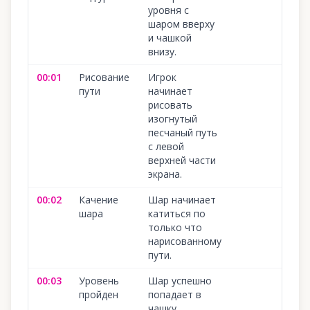
уровня с
шаром вверху
и чашкой
внизу.
00:01
Рисование
Игрок
10
пути
начинает
рисовать
изогнутый
песчаный путь
с левой
верхней части
экрана.
00:02
Качение
Шар начинает
10
шара
катиться по
только что
нарисованному
пути.
00:03
Уровень
Шар успешно
10
пройден
попадает в
чашку,