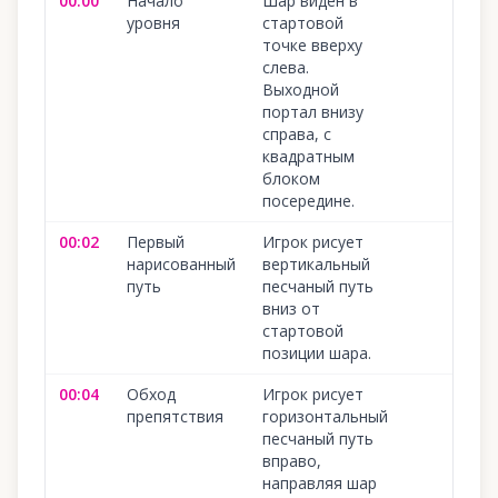
00:00
Начало
Шар виден в
уровня
стартовой
точке вверху
слева.
Выходной
портал внизу
справа, с
квадратным
блоком
посередине.
00:02
Первый
Игрок рисует
нарисованный
вертикальный
путь
песчаный путь
вниз от
стартовой
позиции шара.
00:04
Обход
Игрок рисует
препятствия
горизонтальный
песчаный путь
вправо,
направляя шар