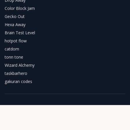
Drop Away
Color Block Jam
Gecko Out
Hexa Away
Brain Test Level
hotpot flow
catdom
tonn tone
Wizard Alchemy
taskbarhero
gakuran codes
Скачать Sand Loop
Начните свое путешествие в Sand Loop сегодня! Собирайте
цветной песок и открывайте потрясающие произведения
искусства.