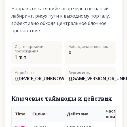
Направьте катящийся шар через песчаный
лабиринт, рисуя пути к выходному порталу,
эффективно обходя центральное блочное
препятствие.
Оценка времени
Наблюдаемые повторы
прохождения
0
1 min
Устройство
Версия игры
{{DEVICE_OR_UNKNOWN}}
{{GAME_VERSION_OR_UN
Ключевые таймкоды и действия
Частая
Time
Сцена
Действие
ошибка