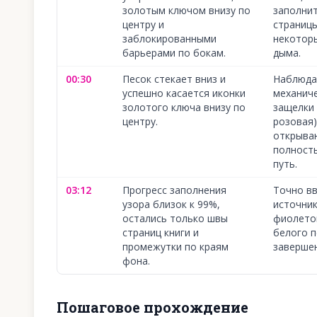
золотым ключом внизу по
заполни
центру и
страницы
заблокированными
некотор
барьерами по бокам.
дыма.
00:30
Песок стекает вниз и
Наблюдай
успешно касается иконки
механич
золотого ключа внизу по
защелки 
центру.
розовая)
открыва
полност
путь.
03:12
Прогресс заполнения
Точно в
узора близок к 99%,
источни
остались только швы
фиолето
страниц книги и
белого п
промежутки по краям
завершен
фона.
Пошаговое прохождение