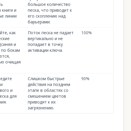
ть
большое количество
 книги и
песка, что приводит к
ые линии
его скоплению над
барьерами.
те, как
Поток песка не падает
100
%
еские
вертикально и не
(синяя и
попадает в точку
 по бокам
активации ключа.
ются,
ью очищая
ведите
Слишком быстрые
90
%
ки
действия на позднем
вого и
этапе в областях со
еска для
смешением цветов
ия.
приводят к их
загрязнению.