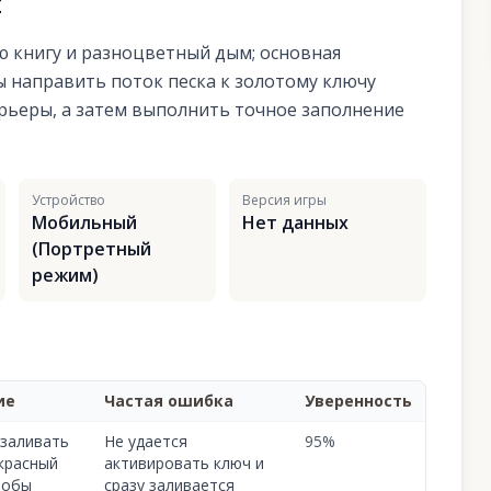
я
 книгу и разноцветный дым; основная
ы направить поток песка к золотому ключу
арьеры, а затем выполнить точное заполнение
Устройство
Версия игры
Мобильный
Нет данных
(Портретный
режим)
ие
Частая ошибка
Уверенность
 заливать
Не удается
95
%
красный
активировать ключ и
тобы
сразу заливается