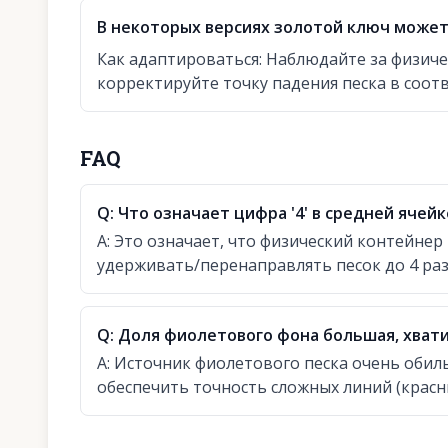
В некоторых версиях золотой ключ может
Как адаптироваться
:
Наблюдайте за физиче
корректируйте точку падения песка в соот
FAQ
Q:
Что означает цифра '4' в средней ячейк
A:
Это означает, что физический контейне
удерживать/перенаправлять песок до 4 раз,
Q:
Доля фиолетового фона большая, хвати
A:
Источник фиолетового песка очень обил
обеспечить точность сложных линий (красны