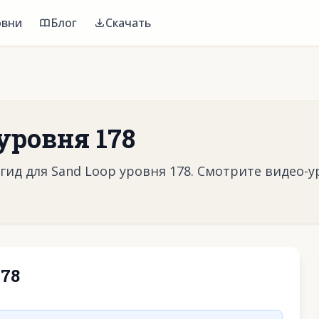
овни
Блог
Скачать
уровня 178
ид для Sand Loop уровня 178. Смотрите видео-у
78
воспроизвести видео