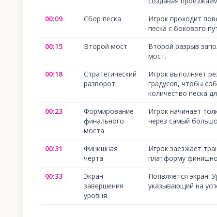
создавая проезжаем
00:09
Сбор песка
Игрок проходит пов
песка с бокового пу
00:15
Второй мост
Второй разрыв запо
мост.
00:18
Стратегический
Игрок выполняет ре
разворот
градусов, чтобы со
количество песка д
00:23
Формирование
Игрок начинает тол
финального
через самый большо
моста
00:31
Финишная
Игрок заезжает тра
черта
платформу финишно
00:33
Экран
Появляется экран 'У
завершения
указывающий на усп
уровня