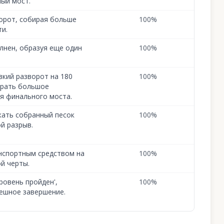
ый мост.
орот, собирая больше
100
%
ти.
лнен, образуя еще один
100
%
зкий разворот на 180
100
%
брать большое
ля финального моста.
кать собранный песок
100
%
й разрыв.
нспортным средством на
100
%
й черты.
ровень пройден',
100
%
ешное завершение.