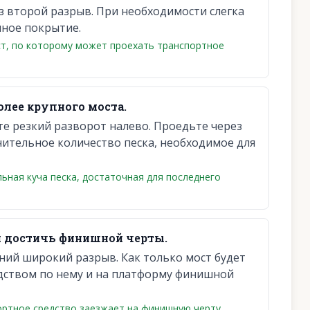
 второй разрыв. При необходимости слегка
лное покрытие.
ст, по которому может проехать транспортное
олее крупного моста.
е резкий разворот налево. Проедьте через
чительное количество песка, необходимое для
ная куча песка, достаточная для последнего
 достичь финишной черты.
ний широкий разрыв. Как только мост будет
дством по нему и на платформу финишной
ортное средство заезжает на финишную черту,