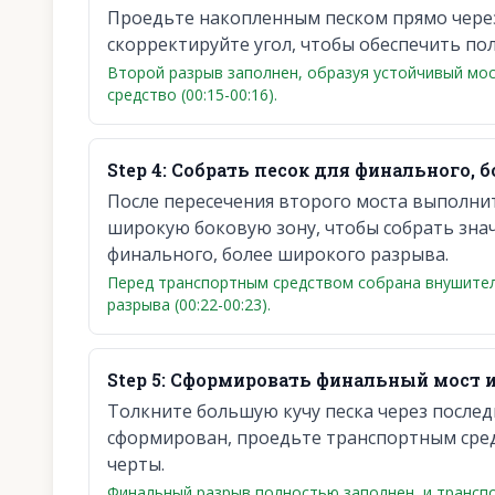
Проедьте накопленным песком прямо через
скорректируйте угол, чтобы обеспечить по
Второй разрыв заполнен, образуя устойчивый мо
средство (00:15-00:16).
Step
4
:
Собрать песок для финального, б
После пересечения второго моста выполнит
широкую боковую зону, чтобы собрать зна
финального, более широкого разрыва.
Перед транспортным средством собрана внушитель
разрыва (00:22-00:23).
Step
5
:
Сформировать финальный мост и
Толкните большую кучу песка через послед
сформирован, проедьте транспортным сре
черты.
Финальный разрыв полностью заполнен, и трансп