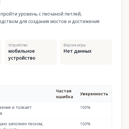
я
пройти уровень с песчаной петлей,
едством для создания мостов и достижения
Устройство
Версия игры
мобильное
Нет данных
устройство
Частая
Уверенность
ошибка
жение и толкает
100
%
а.
шно заполнен песком,
100
%