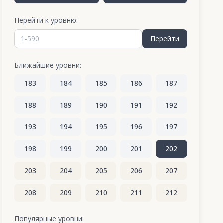
Перейти к уровню:
Перейти
Ближайшие уровни:
183
184
185
186
187
188
189
190
191
192
193
194
195
196
197
198
199
200
201
202
203
204
205
206
207
208
209
210
211
212
213
214
215
216
217
Популярные уровни: