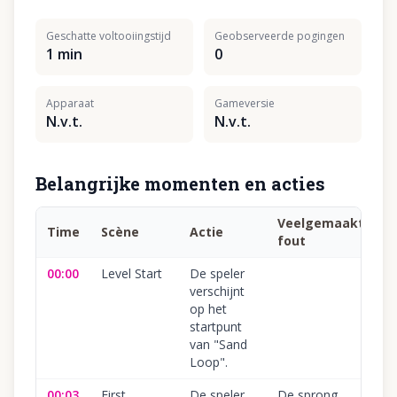
Geschatte voltooiingstijd
Geobserveerde pogingen
1 min
0
Apparaat
Gameversie
N.v.t.
N.v.t.
Belangrijke momenten en acties
Veelgemaakte
Time
Scène
Actie
fout
00:00
Level Start
De speler
verschijnt
op het
startpunt
van "Sand
Loop".
00:03
First
De speler
De sprong