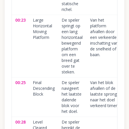
statische
richel.
00:23
Large
De speler
Van het
Horizontal
springt op
platform
Moving
een lang
afvallen door
Platform
horizontaal
een verkeerde
bewegend
inschatting van
platform
de snelheid of
om een
baan.
breed gat
over te
steken.
00:25
Final
De speler
Van het blok
Descending
navigeert
afvallen of de
Block
het laatste
laatste sprong
dalende
naar het doel
blok voor
verkeerd timen.
het doel.
00:28
Level
De speler
Cleared
bereikt de