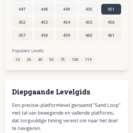
447
448
449
450
451
452
453
454
455
456
457
458
459
460
461
462
463
464
465
466
Populaire Levels:
10
26
40
50
75
100
119
467
468
469
470
471
Diepgaande Levelgids
Een precisie-platformlevel genaamd "Sand Loop"
met tal van bewegende en vallende platforms,
dat zorgvuldige timing vereist om naar het doel
te navigeren.