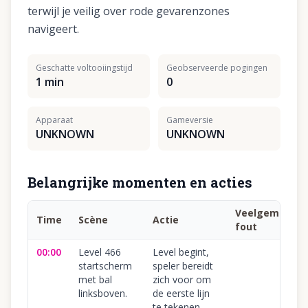
terwijl je veilig over rode gevarenzones
navigeert.
Geschatte voltooiingstijd
Geobserveerde pogingen
1 min
0
Apparaat
Gameversie
UNKNOWN
UNKNOWN
Belangrijke momenten en acties
Veelgemaakt
Time
Scène
Actie
fout
00:00
Level 466
Level begint,
startscherm
speler bereidt
met bal
zich voor om
linksboven.
de eerste lijn
te tekenen.