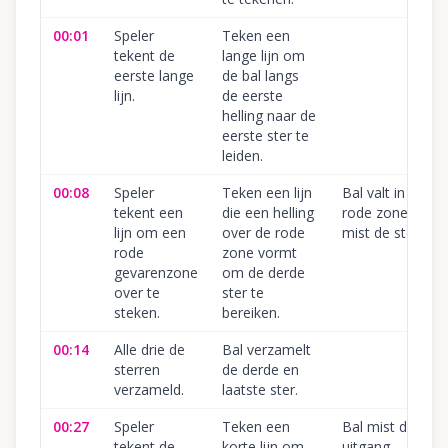
00:01
Speler
Teken een
tekent de
lange lijn om
eerste lange
de bal langs
lijn.
de eerste
helling naar de
eerste ster te
leiden.
00:08
Speler
Teken een lijn
Bal valt in de
tekent een
die een helling
rode zone of
lijn om een
over de rode
mist de ster.
rode
zone vormt
gevarenzone
om de derde
over te
ster te
steken.
bereiken.
00:14
Alle drie de
Bal verzamelt
sterren
de derde en
verzameld.
laatste ster.
00:27
Speler
Teken een
Bal mist de
tekent de
korte lijn om
uitgang.