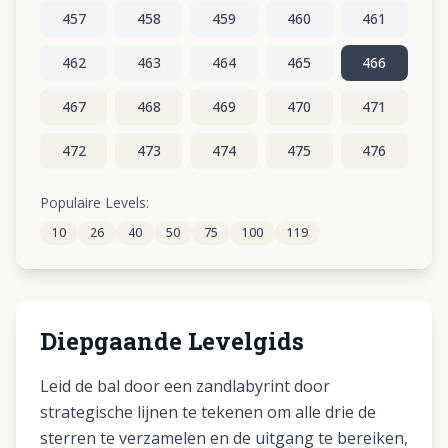
457
458
459
460
461
462
463
464
465
466
467
468
469
470
471
472
473
474
475
476
477
478
479
480
481
Populaire Levels:
10
26
40
50
75
100
119
482
483
484
485
486
Diepgaande Levelgids
Leid de bal door een zandlabyrint door
strategische lijnen te tekenen om alle drie de
sterren te verzamelen en de uitgang te bereiken,