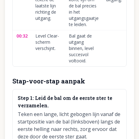
laatste lijn
de bal precies
richting de
in het
uitgang.
uitgangsgaatje
te leiden.
00:32
Level Clear-
Bal gaat de
scherm
uitgang
verschijnt.
binnen, level
succesvol
voltooid.
Stap-voor-stap aanpak
Step
1
:
Leid de bal om de eerste ster te
verzamelen.
Teken een lange, licht gebogen lijn vanaf de
startpositie van de bal (linksboven) langs de
eerste helling naar rechts, zorg ervoor dat
deze door de eerste ster gaat.