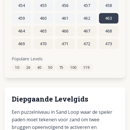
454
455
456
457
458
459
460
461
462
463
464
465
466
467
468
469
470
471
472
473
474
475
476
477
478
Populaire Levels:
10
26
40
50
75
100
119
479
480
481
482
483
Diepgaande Levelgids
Een puzzelniveau in Sand Loop waar de speler
paden moet tekenen voor zand om twee
bruggen opeenvolgend te activeren en