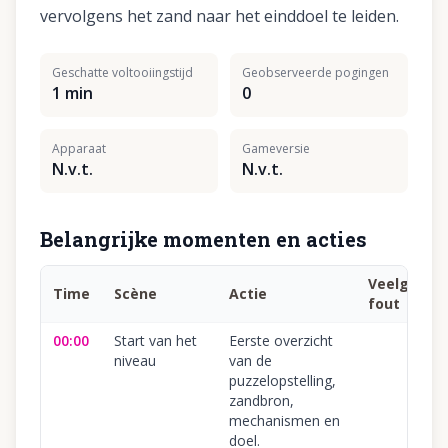
vervolgens het zand naar het einddoel te leiden.
Geschatte voltooiingstijd
Geobserveerde pogingen
1 min
0
Apparaat
Gameversie
N.v.t.
N.v.t.
Belangrijke momenten en acties
Veelgema
Time
Scène
Actie
fout
00:00
Start van het
Eerste overzicht
niveau
van de
puzzelopstelling,
zandbron,
mechanismen en
doel.