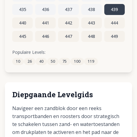
435
436
437
438
439
440
441
442
443
444
445
446
447
448
449
450
451
452
453
454
Populaire Levels:
10
26
40
50
75
100
119
455
456
457
458
459
Diepgaande Levelgids
Navigeer een zandblok door een reeks
transportbanden en roosters door strategisch
te schakelen tussen zand- en watertoestanden
om drukplaten te activeren en het pad naar de