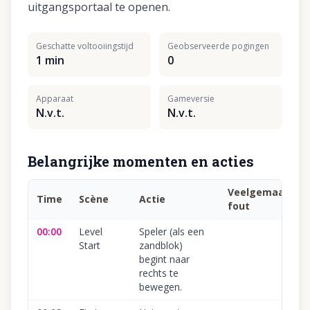
uitgangsportaal te openen.
Geschatte voltooiingstijd
Geobserveerde pogingen
1 min
0
Apparaat
Gameversie
N.v.t.
N.v.t.
Belangrijke momenten en acties
Veelgemaakte
Time
Scène
Actie
fout
00:00
Level
Speler (als een
Start
zandblok)
begint naar
rechts te
bewegen.