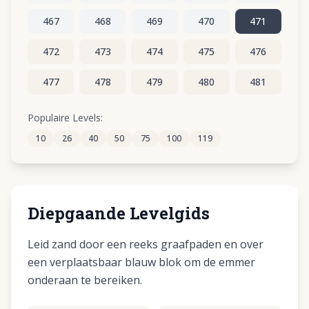
467
468
469
470
471
472
473
474
475
476
477
478
479
480
481
482
483
484
485
486
Populaire Levels:
10
26
40
50
75
100
119
487
488
489
490
491
Diepgaande Levelgids
Leid zand door een reeks graafpaden en over
een verplaatsbaar blauw blok om de emmer
onderaan te bereiken.