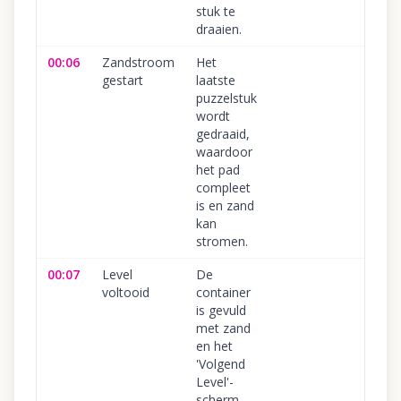
stuk te
draaien.
00:06
Zandstroom
Het
gestart
laatste
puzzelstuk
wordt
gedraaid,
waardoor
het pad
compleet
is en zand
kan
stromen.
00:07
Level
De
voltooid
container
is gevuld
met zand
en het
'Volgend
Level'-
scherm