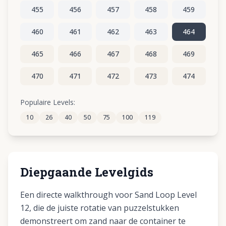
455
456
457
458
459
460
461
462
463
464
465
466
467
468
469
470
471
472
473
474
475
476
477
478
479
Populaire Levels:
10
26
40
50
75
100
119
480
481
482
483
484
Diepgaande Levelgids
Een directe walkthrough voor Sand Loop Level
12, die de juiste rotatie van puzzelstukken
demonstreert om zand naar de container te