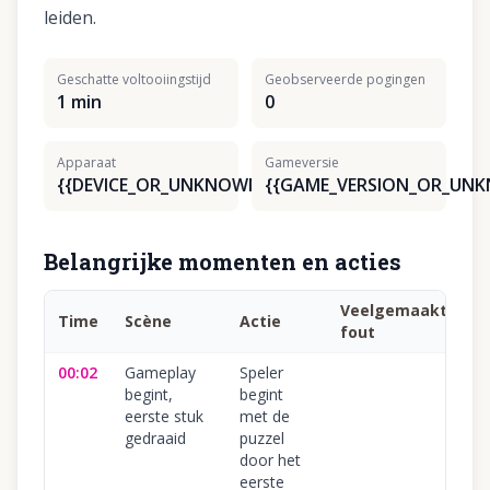
leiden.
Geschatte voltooiingstijd
Geobserveerde pogingen
1 min
0
Apparaat
Gameversie
{{DEVICE_OR_UNKNOWN}}
{{GAME_VERSION_OR_UN
Belangrijke momenten en acties
Veelgemaakte
Time
Scène
Actie
fout
00:02
Gameplay
Speler
begint,
begint
eerste stuk
met de
gedraaid
puzzel
door het
eerste