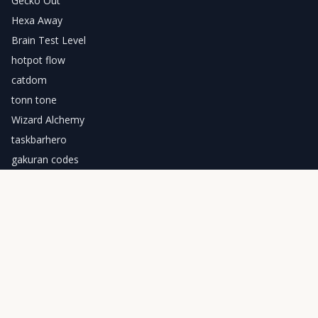
Gecko Out
Hexa Away
Brain Test Level
hotpot flow
catdom
tonn tone
Wizard Alchemy
taskbarhero
gakuran codes
Download Sand Loop
Start vandaag je Sand Loop reis! Verzamel gekleurd zand en
ontgrendel verbluffende kunstwerken.
GET IT ON
App Store
GET IT ON