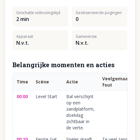
Geschatte voltooiingstijd
Geobserveerde pogingen
2 min
0
Apparaat
Gameversie
N.v.t.
N.v.t.
Belangrijke momenten en acties
Veelgemaakte
Time
Scène
Actie
fout
00:00
Level Start
Bal verschijnt
op een
zandplatform,
doelvlag
zichtbaar in
de verte.
00:10
Eerste Gat
Speler graaft
Te veel zand