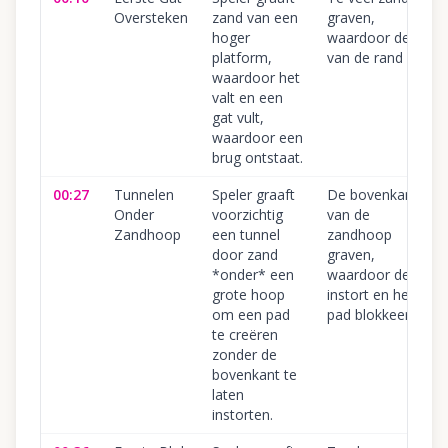
Oversteken
zand van een
graven,
hoger
waardoor de bal
platform,
van de rand valt.
waardoor het
valt en een
gat vult,
waardoor een
brug ontstaat.
00:27
Tunnelen
Speler graaft
De bovenkant
Onder
voorzichtig
van de
Zandhoop
een tunnel
zandhoop
door zand
graven,
*onder* een
waardoor deze
grote hoop
instort en het
om een pad
pad blokkeert.
te creëren
zonder de
bovenkant te
laten
instorten.