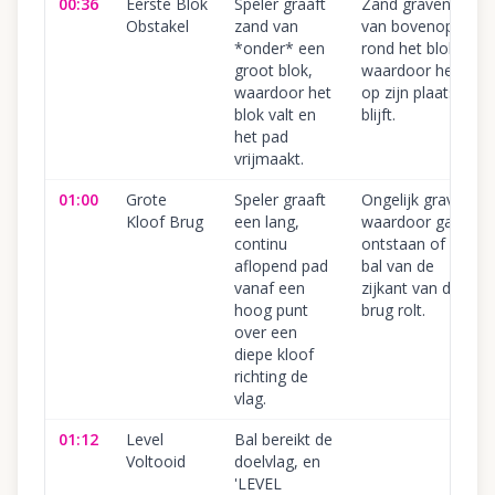
00:36
Eerste Blok
Speler graaft
Zand graven
Obstakel
zand van
van bovenop of
*onder* een
rond het blok,
groot blok,
waardoor het
waardoor het
op zijn plaats
blok valt en
blijft.
het pad
vrijmaakt.
01:00
Grote
Speler graaft
Ongelijk graven,
Kloof Brug
een lang,
waardoor gaten
continu
ontstaan of de
aflopend pad
bal van de
vanaf een
zijkant van de
hoog punt
brug rolt.
over een
diepe kloof
richting de
vlag.
01:12
Level
Bal bereikt de
Voltooid
doelvlag, en
'LEVEL