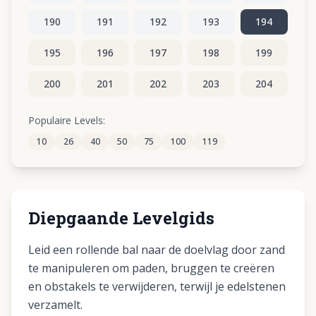
190
191
192
193
194
195
196
197
198
199
200
201
202
203
204
205
206
207
208
209
Populaire Levels:
10
26
40
50
75
100
119
210
211
212
213
214
Diepgaande Levelgids
Leid een rollende bal naar de doelvlag door zand
te manipuleren om paden, bruggen te creëren
en obstakels te verwijderen, terwijl je edelstenen
verzamelt.