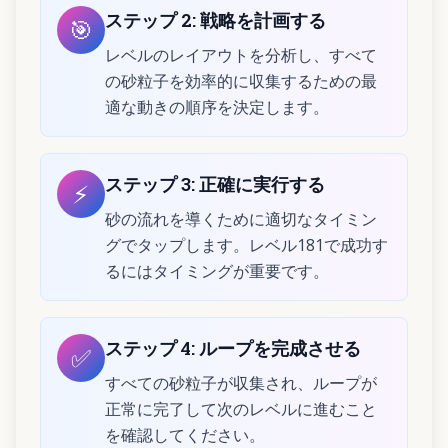
ステップ
2
:
戦略を計画する
🎯
レベルのレイアウトを分析し、すべて
の砂粒子を効率的に収集するための最
適な動きの順序を決定します。
ステップ
3
:
正確に実行する
⚡
砂の流れを導くために適切なタイミン
グでタップします。レベル181で成功す
るにはタイミングが重要です。
ステップ
4
:
ループを完成させる
✅
すべての砂粒子が収集され、ループが
正常に完了して次のレベルに進むこと
を確認してください。