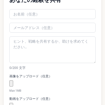
0
/200
文字
画像をアップロード（任意）
Max 1MB
動画をアップロード（任意）