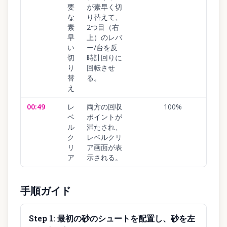
要
が素早く切
な
り替えて、
素
2つ目（右
早
上）のレバ
い
ー/台を反
切
時計回りに
り
回転させ
替
る。
え
00:49
レ
両方の回収
100
%
ベ
ポイントが
ル
満たされ、
ク
レベルクリ
リ
ア画面が表
ア
示される。
手順ガイド
Step
1
:
最初の砂のシュートを配置し、砂を左