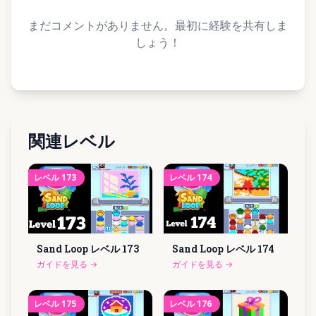
まだコメントがありません。最初に経験を共有しま
しょう！
関連レベル
レベル
173
レベル
174
Sand Loop レベル
173
Sand Loop レベル
174
ガイドを見る
→
ガイドを見る
→
レベル
175
レベル
176