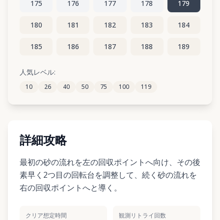
175
176
177
178
179
180
181
182
183
184
185
186
187
188
189
190
191
192
193
194
人気レベル:
10
26
40
50
75
100
119
195
196
197
198
199
詳細攻略
最初の砂の流れを左の回収ポイントへ向け、その後
素早く2つ目の回転台を調整して、続く砂の流れを
右の回収ポイントへと導く。
クリア想定時間
観測リトライ回数