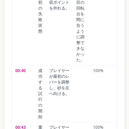
初
収ポイント
目の
の
を外れる。
回転
失
台を
敗
間に
状
合う
態
よう
に調
整で
きな
かっ
た。
00:40
成
プレイヤー
100
%
功
が最初のレ
す
バーを調整
る
し、砂を左
試
へ向ける。
行
の
開
始
00:43
重
プレイヤー
100
%