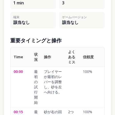
1 min
3
端末
ゲームバージョン
該当なし
該当なし
重要タイミングと操作
よく
状
Time
操作
ある
信頼度
況
ミス
00:00
最
プレイヤー
100
%
初
が最初のレ
の
バーを調整
試
し、砂を左
行
へ向ける。
開
始
00:15
最
砂が右の回
2つ
100
%