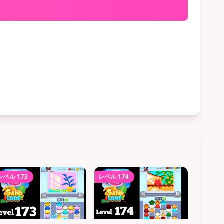
レベル
173
レベル
174