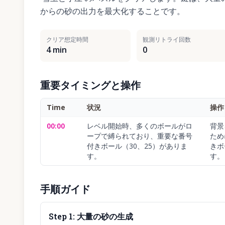
からの砂の出力を最大化することです。
クリア想定時間
観測リトライ回数
4 min
0
重要タイミングと操作
Time
状況
操作
00:00
レベル開始時、多くのボールがロ
背景
ープで縛られており、重要な番号
ため
付きボール（30、25）がありま
きボ
す。
す。
手順ガイド
Step
1
:
大量の砂の生成