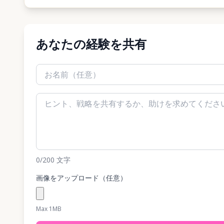
あなたの経験を共有
0
/200
文字
画像をアップロード（任意）
Max 1MB