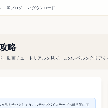
ル
ブログ
ダウンロード
 攻略
戦略ガイド。動画チュートリアルを見て、このレベルをクリ
して動画を再生
リアする方法を学びましょう。ステップバイステップの解決策に従